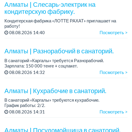
Алматы | Слесарь-электрик на
кондитерскую фабрику.
Кондитерская фабрика «ЛОТТЕ РАХАТ» приглашает на
работу!
График работы: сменный.
08.08.2026 14:40
Посмотреть >
Зарплата: от 359 062 тенге.
Условия: стабильная зарплата (указана с вычетом налогов),
предоставляется...
Алматы | Разнорабочий в санаторий.
В санаторий «Каргалы» требуется Разнорабочий.
Зарплата: 150 000 тенге + соцпакет.
График работы: 6/1, c 09.00 до 16.00; в субботу с 09.00 до
08.08.2026 14:32
Посмотреть >
12.00.
Все подробности обсуждаются...
Алматы | Кухрабочие в санаторий.
В санаторий «Каргалы» требуются кухрабочие.
График работы: 2/2.
Зарплата: на руки 120 000 тенге + соцпакет.
08.08.2026 14:31
Посмотреть >
...
Алматы | Посудомойщица в санаторий.