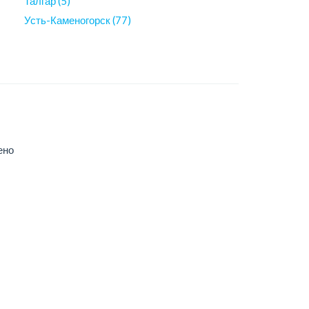
Талгар (5)
Усть-Каменогорск (77)
ено