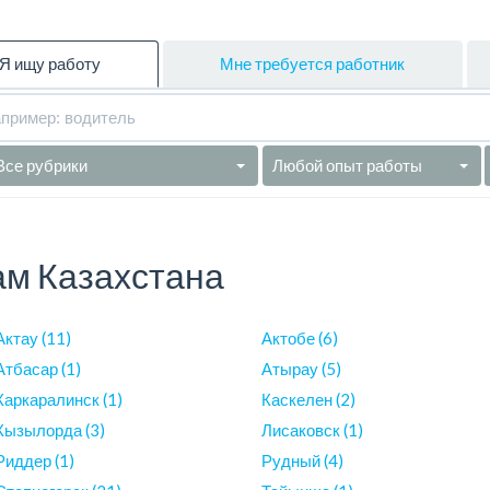
Я ищу работу
Мне требуется работник
Все рубрики
Любой опыт работы
ам Казахстана
Актау (11)
Актобе (6)
Атбасар (1)
Атырау (5)
Каркаралинск (1)
Каскелен (2)
Кызылорда (3)
Лисаковск (1)
Риддер (1)
Рудный (4)