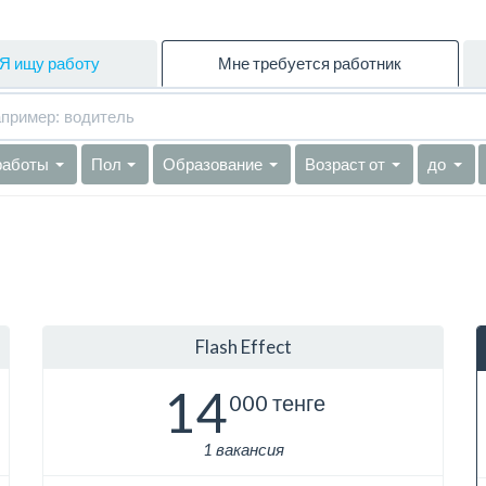
Я ищу работу
Мне требуется работник
работы
Пол
Образование
Возраст от
до
Flash Effect
14
000 тенге
1 вакансия