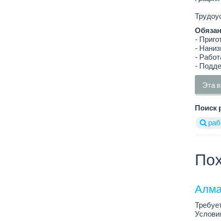
Трудоус
Обязан
- Приго
- Наниз
- Работ
- Подде
Эта в
Поиск 
раб
Пох
Алма
Требует
Условия