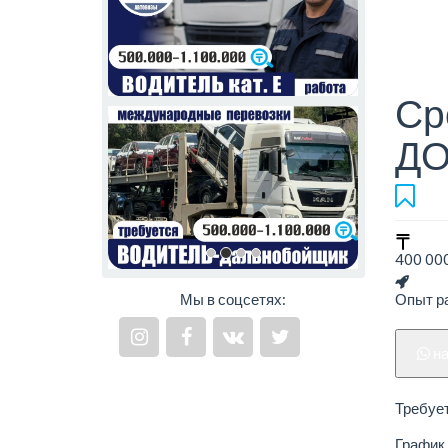
Ср
Д
400 000
Мы в соцсетях:
Опыт ра
н
Требует
График 