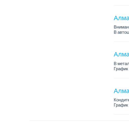
График 
Требова
Алма
Внимани
В автош
авто пе
Преиму
– знани
Алма
В метал
График 
Зарплат
По всем
Алма
Кондит
График 
Зарплат
Условия