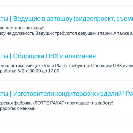
работы: 5/2, пятидневка, с 9 до 18 час.
н...
ты | Ведущие в автошоу (видеопроект, съем
е, кастинг в автошоу!
оу на должность Ведущих требуются девушки и парни. А также а
рекупы.
щество для соискателей:
е автомоб...
ты | Сборщики ПВХ и алюминия
лопластиковый цех «Viola Plast» требуются Сборщики ПВХ и ал
работы: 5/2, с 08.00 до 17.00.
а: от 300 000 тенге.
 вопросам обращаться по теле...
ты | Изготовители кондитерских изделий "Ра
ерская фабрика «ЛОТТЕ РАХАТ» приглашает на работу!
работы: сменный.
а: от 202 729 до 330 216 тенге.
: стабильная зарплата (указана с вычетом налогов), пред...