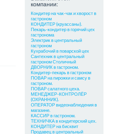
компании:
Кондитер на чак-чак и хворост в
гастроном
КОНДИТЕР (круассаны).
Пекарь-кондитер в горячий цех
гастронома
Электрик в центральный
гастроном
Кухрабочий в поварской цех
Сантехник в центральный
гастроном Столичный
ДВОРНИК в гастроном.
Кондитер-пекарь в гастроном
ПОВАР на пирожки и самсу в
гастроном.
ПОВАР салатного цеха.
МЕНЕДЖЕР-КОНТРОЛЁР
(ОХРАННИК).
ОПЕРАТОР видеонаблюдения в
магазине.
КАССИР в гастроном.
ТЕХНИЧКА в кондитерский цех.
КОНДИТЕР на бисквит
Продавец в центральный