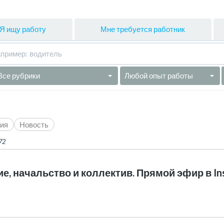
Я ищу работу
Мне требуется работник
Все рубрики
Любой опыт работы
ия
Новость
72
е, начальство и коллектив. Прямой эфир в In