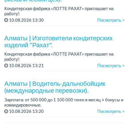
Кондитерская фабрика «ЛОТТЕ РАХАТ» приглашает на
работу!
График работы: сменный.
10.08.2026 13:30
Посмотреть >
Зарплата: от 293 906 до 390 328 тенге.
Условия: стабильная зарплата (указана с вычетом налогов),
пред...
Алматы | Изготовители кондитерских
изделий "Рахат".
Кондитерская фабрика «ЛОТТЕ РАХАТ» приглашает на
работу!
График работы: сменный.
10.08.2026 13:21
Посмотреть >
Зарплата: от 202 729 до 330 216 тенге.
Условия: стабильная зарплата (указана с вычетом налогов),
пред...
Алматы | Водитель-дальнобойщик
(международные перевозки).
Зарплата: от 500 000 до 1 100 000 тенге в месяц + бонусы и
командировочные.
Требования: права категории Е, опыт работы от 3 лет (опыт
10.08.2026 13:20
Посмотреть >
международных перевозок - плюс, но не обязателен),
ответстве...