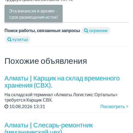
Эта вакансия в архиве -
срок размещения истек!
Поиск работы, связанные запросы
охранник
күзетші
Похожие объявления
Алматы | Карщик на склад временного
хранения (СВХ).
На складской терминал «Алматы Логистикс Орталыгы»
требуется Карщик СВХ.
График работы: 6/1, с 09.00 до 18.00.
10.08.2026 13:31
Посмотреть >
Зарплата: 300 000 тенге на руки.
Требования: опыт работы от 1 го...
Алматы | Слесарь-ремонтник
(механический цех).