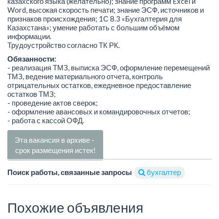
казахского языка (желательно); знание программ Excel и
Word, высокая скорость печати; знание ЭСФ, источников и
признаков происхождения; 1С 8.3 «Бухгалтерия для
Казахстана»; умение работать с большим объёмом
информации.
Трудоустройство согласно ТК РК.
Обязанности:
- реализация ТМЗ, выписка ЭСФ, оформление перемещений
ТМЗ, ведение материального отчета, контроль
отрицательных остатков, ежедневное предоставление
остатков ТМЗ;
- проведение актов сверок;
- оформление авансовых и командировочных отчетов;
- работа с кассой ОФД.
Эта вакансия в архиве -
срок размещения истек!
Поиск работы, связанные запросы
бухгалтер
Похожие объявления