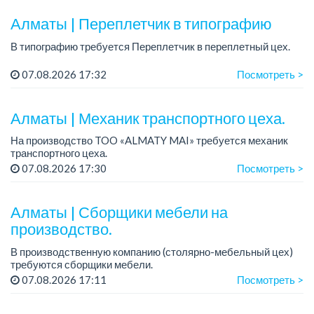
Алматы | Переплетчик в типографию
В типографию требуется Переплетчик в переплетный цех.
Требования:
07.08.2026 17:32
Посмотреть >
- Умение делать твёрдый переплёт (книги, папки, работа с
переплётным картонам);
- Умение работать на тигеле...
Алматы | Механик транспортного цеха.
На производство TOO «ALMATY MAI» требуется механик
транспортного цеха.
Зарплата: до 380 000 тенге на руки.
07.08.2026 17:30
Посмотреть >
График работы: 5/2, с 08.00 до 17.00.
Требования: высшее или среднее...
Алматы | Сборщики мебели на
производство.
В производственную компанию (столярно-мебельный цех)
требуются сборщики мебели.
График работы: 5/2, с 08.00 до 18.00.
07.08.2026 17:11
Посмотреть >
Зарплата: от 350 000 до 750 000 тенге в месяц.
Требования: опыт ...