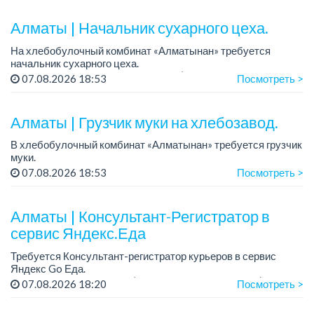
Алматы | Начальник сухарного цеха.
На хлебобулочный комбинат «Алматынан» требуется
начальник сухарного цеха.
Зарплата: от 300 000 тенге на руки (обсуждается на
07.08.2026 18:53
Посмотреть >
собеседовании).
График работы: 5/2.
Алматы | Грузчик муки на хлебозавод.
Требования: оп...
В хлебобулочный комбинат «Алматынан» требуется грузчик
муки.
График работы: 5/2, с 09.00 до 18.00.
07.08.2026 18:53
Посмотреть >
Зарплата: до 200 000 тенге в месяц.
Обязанности: погрузка и выгрузка муки.
У...
Алматы | Консультант-Регистратор в
сервис Яндекс.Еда
Требуется Консультант-регистратор курьеров в сервис
Яндекс Go Еда.
Условия: работа в офисе (Абылай хана - Макатаева).
07.08.2026 18:20
Посмотреть >
График работы: 5/2, пятидневка, с 9 до 18 час.