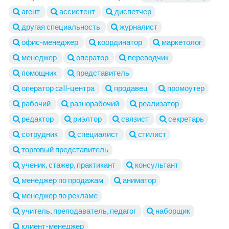
агент
ассистент
диспетчер
другая специальность
журналист
офис-менеджер
координатор
маркетолог
менеджер
оператор
переводчик
помощник
представитель
оператор call-центра
продавец
промоутер
рабочий
разнорабочий
реализатор
редактор
риэлтор
связист
секретарь
сотрудник
специалист
стилист
торговый представитель
ученик, стажер, практикант
консультант
менеджер по продажам
аниматор
менеджер по рекламе
учитель, преподаватель, педагог
наборщик
клиент-менеджер