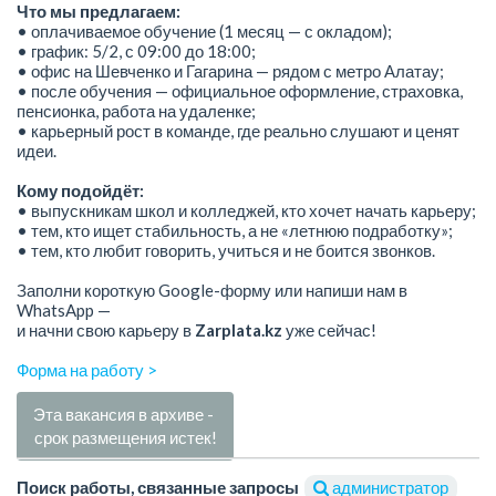
Что мы предлагаем:
• оплачиваемое обучение (1 месяц — с окладом);
• график: 5/2, с 09:00 до 18:00;
• офис на Шевченко и Гагарина — рядом с метро Алатау;
• после обучения — официальное оформление, страховка,
пенсионка, работа на удаленке;
• карьерный рост в команде, где реально слушают и ценят
идеи.
Кому подойдёт:
• выпускникам школ и колледжей, кто хочет начать карьеру;
• тем, кто ищет стабильность, а не «летнюю подработку»;
• тем, кто любит говорить, учиться и не боится звонков.
Заполни короткую Google-форму или напиши нам в
WhatsApp —
и начни свою карьеру в
Zarplata.kz
уже сейчас!
Форма на работу >
Эта вакансия в архиве -
срок размещения истек!
Поиск работы, связанные запросы
администратор