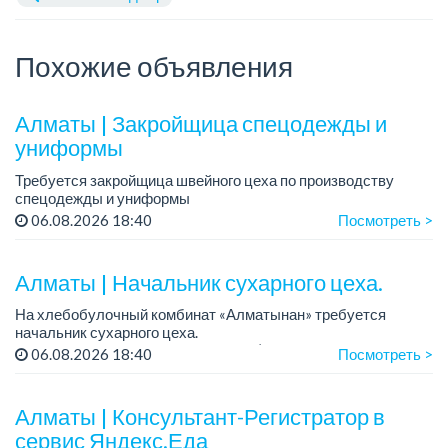
Похожие объявления
Алматы | Закройщица спецодежды и
униформы
Требуется закройщица швейного цеха по производству
спецодежды и униформы
Рабочий день с 9:00 до 18:00
06.08.2026 18:40
Посмотреть >
Только официальное трудоустройство...
Алматы | Начальник сухарного цеха.
На хлебобулочный комбинат «Алматынан» требуется
начальник сухарного цеха.
Зарплата: от 300 000 тенге на руки (обсуждается на
06.08.2026 18:40
Посмотреть >
собеседовании).
График работы: 5/2.
Алматы | Консультант-Регистратор в
Требования: оп...
сервис Яндекс.Еда