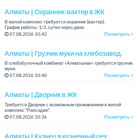
Алматы | Охранник-вахтер в ЖК
В жилой комплекс требуется охранник (вахтер).
График работы: 1/2, сутки через двое.
Требования: без вредных привычек. ...
07.08.2026 10:42
Посмотреть >
Алматы | Грузчик муки на хлебозавод.
В хлебобулочный комбинат «Алматынан» требуется грузчик
муки.
График работы: 5/2, с 09.00 до 18.00.
07.08.2026 10:40
Посмотреть >
Зарплата: до 200 000 тенге в месяц.
Обязанности: погрузка и выгрузка муки.
У...
Алматы | Дворник в ЖК
Требуется Дворник с возможным проживанием в жилой
комплекс "Рапсодия".
График работы: 6/1, пн-пт.: 08:00 - 16:00; сб.: 08:00 - 12:00.
07.08.2026 10:36
Посмотреть >
Зарплата: 170 000 тенге на руки, 1 раз в месяц.
...
Алматы | Кузнец в кузнечный цех