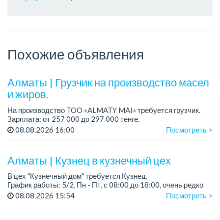
Похожие объявления
Алматы | Грузчик на производство масел
и жиров.
На производство TOO «ALMATY MAI» требуется грузчик.
Зарплата: от 257 000 до 297 000 тенге.
График работы: сменный 2/2, с 08.00 до 20.00, с 20.00 до
08.08.2026 16:00
Посмотреть >
08.00.
Требования: среднее ...
Алматы | Кузнец в кузнечный цех
В цех "Кузнечный дом" требуется Кузнец.
График работы: 5/2, Пн - Пт, с 08:00 до 18:00, очень редко
суббота.
08.08.2026 15:54
Посмотреть >
Зарплата: 300 000 - 500 000 тенге, сдельная.