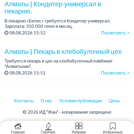
Требования:
Алматы | Кондитер-универсал в
- о...
пекарню.
В пекарню «Белес» требуется Кондитер-универсал.
Зарплата: 350 000 тенге в месяц.
График работы: 4/2, с 08.00 до 20.00.
08.08.2026 15:52
Посмотреть >
Требования: опыт работы....
Алматы | Пекарь в хлебобулочный цех
Требуется пекарь в цех на хлебобулочный комбинат
"Алматынан".
Требования: начальное или среднее специальное
08.08.2026 15:51
Посмотреть >
образование.
График работы: 5/2.
Зарплата: до 220 000 тенге в меся...
Контакты
О нас
Условия публикации
Цены
© 2026 ИД "Жан" - копирование запрещено
Главная
Горячие
Рубрики
Избранные