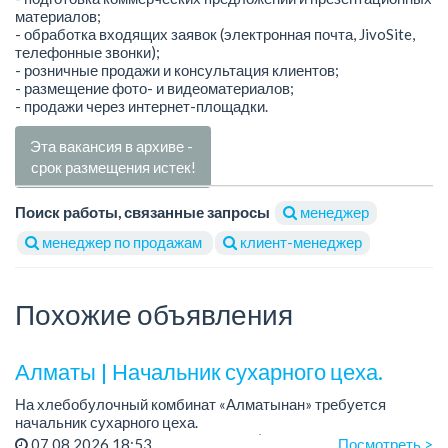
материалов;
- обработка входящих заявок (электронная почта, JivoSite,
телефонные звонки);
- розничные продажи и консультация клиентов;
- размещение фото- и видеоматериалов;
- продажи через интернет-площадки.
Эта вакансия в архиве -
срок размещения истек!
Поиск работы, связанные запросы
менеджер
менеджер по продажам
клиент-менеджер
Похожие объявления
Алматы | Начальник сухарного цеха.
На хлебобулочный комбинат «Алматынан» требуется
начальник сухарного цеха.
Зарплата: от 300 000 тенге на руки (обсуждается на
07.08.2026 18:53
Посмотреть >