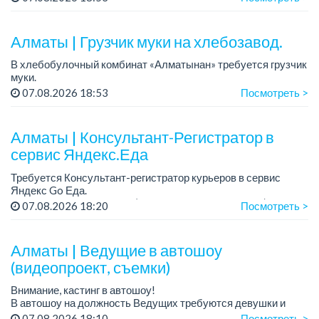
собеседовании).
График работы: 5/2.
Алматы | Грузчик муки на хлебозавод.
Требования: оп...
В хлебобулочный комбинат «Алматынан» требуется грузчик
муки.
График работы: 5/2, с 09.00 до 18.00.
07.08.2026 18:53
Посмотреть >
Зарплата: до 200 000 тенге в месяц.
Обязанности: погрузка и выгрузка муки.
У...
Алматы | Консультант-Регистратор в
сервис Яндекс.Еда
Требуется Консультант-регистратор курьеров в сервис
Яндекс Go Еда.
Условия: работа в офисе (Абылай хана - Макатаева).
07.08.2026 18:20
Посмотреть >
График работы: 5/2, пятидневка, с 9 до 18 час.
Требован...
Алматы | Ведущие в автошоу
(видеопроект, съемки)
Внимание, кастинг в автошоу!
В автошоу на должность Ведущих требуются девушки и
парни. А также авто эксперты и авто перекупы.
07.08.2026 18:10
Посмотреть >