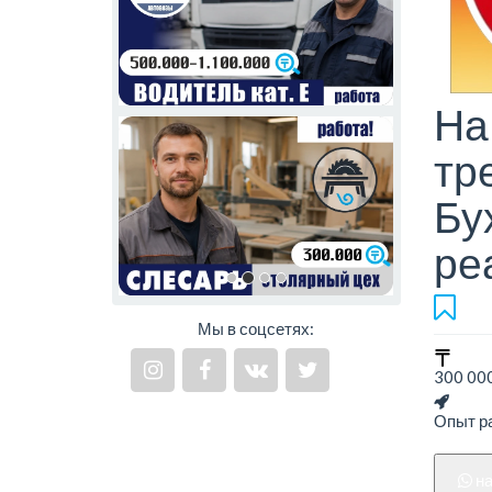
На
тр
Бу
ре
Мы в соцсетях:
300 000
Опыт ра
н