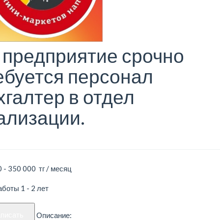
 предприятие срочно
ебуется персонал
хгалтер в отдел
ализации.
 - 350 000 тг / месяц
боты 1 - 2 лет
аписать
Описание: