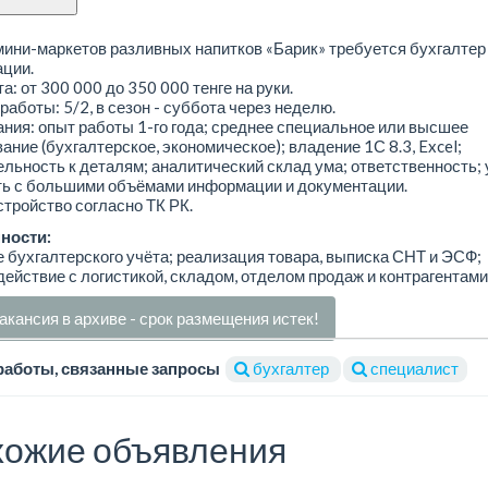
мини-маркетов разливных напитков «Барик» требуется бухгалтер
ции.
а: от 300 000 до 350 000 тенге на руки.
работы: 5/2, в сезон - суббота через неделю.
ния: опыт работы 1-го года; среднее специальное или высшее
ание (бухгалтерское, экономическое); владение 1С 8.3, Excel;
льность к деталям; аналитический склад ума; ответственность;
ть с большими объёмами информации и документации.
тройство согласно ТК РК.
ности:
 бухгалтерского учёта; реализация товара, выписка СНТ и ЭСФ;
ействие с логистикой, складом, отделом продаж и контрагентами
акансия в архиве - срок размещения истек!
работы, связанные запросы
бухгалтер
специалист
ожие объявления