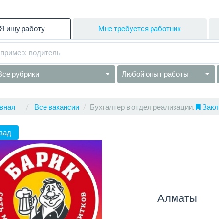
Я ищу работу
Мне требуется работник
Все рубрики
Любой опыт работы
вная
Все вакансии
Бухгалтер в отдел реализации.
Закл
зад
Алматы