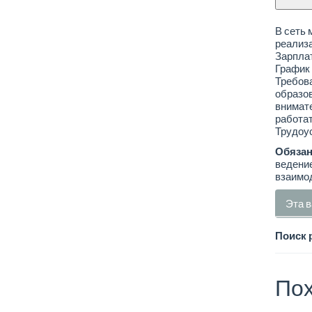
В сеть 
реализа
Зарплат
График 
Требова
образов
внимате
работа
Трудоус
Обязан
ведение
взаимод
Эта в
Поиск 
Пох