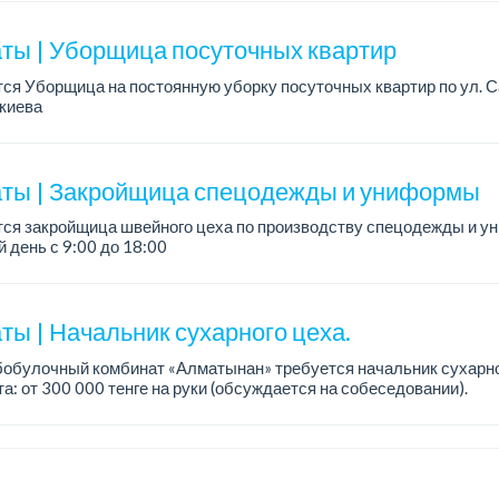
ния: ответственность и внимательность, аккуратно...
ты | Уборщица посуточных квартир
ся Уборщица на постоянную уборку посуточных квартир по ул. С
киева
работы: полный.
ния: проживание в городе Алматы, обязательно по улице Тимирязе
ты | Закройщица спецодежды и униформы
тся закройщица швейного цеха по производству спецодежды и 
 день с 9:00 до 18:00
официальное трудоустройство...
ты | Начальник сухарного цеха.
обулочный комбинат «Алматынан» требуется начальник сухарно
а: от 300 000 тенге на руки (обсуждается на собеседовании).
работы: 5/2.
ия: оп...