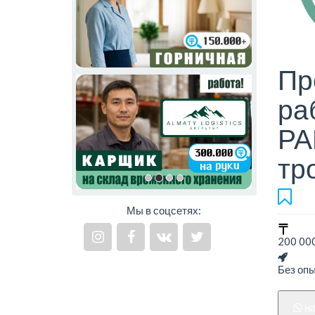
Пр
ра
РА
тр
Мы в соцсетях:
200 000
Без оп
н