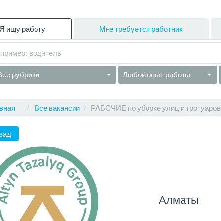
Я ищу работу
Мне требуется работник
Все рубрики
Любой опыт работы
вная
Все вакансии
РАБОЧИЕ по уборке улиц и тротуаров
зад
Алматы