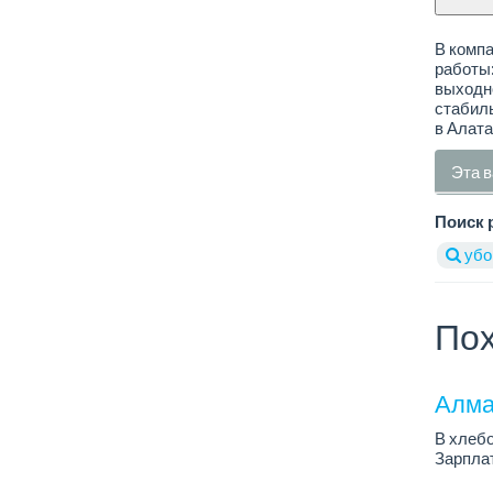
В компа
работы:
выходно
стабиль
в Алата
Эта в
Поиск 
убо
Пох
Алма
В хлеб
Зарплат
График 