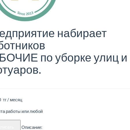
едприятие набирает
ботников
БОЧИЕ по уборке улиц и
отуаров.
 тг / месяц
ыта работы или любой
аписать
Описание: