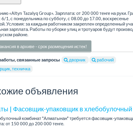
нию «Altyn Tazalyq Group». Зарплата: от 200 000 тенге на руки. Г
 6/1, с понедельника по субботу, с 08.00 до 17.00, воскресенье
й. Условия: за каждым работником закреплен определенный уча
ная зарплата. Работы по уборке улиц и тротуаров будут произв
уском районе.
акансия в архиве - срок размещения истек!
работы, связанные запросы
дворник
рабочий
рщик, техничка
ожие объявления
ты | Фасовщик-упаковщик в хлебобулочный 
обулочный комбинат "Алматынан" требуется фасовщик-упаковщи
а: от 150 000 до 200 000 тенге.
работы: 5/2.