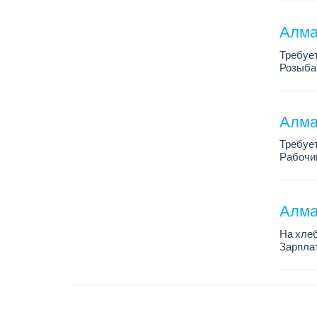
Требова
Алма
Требует
Розыба
График 
Требова
Алма
Требуе
Рабочий
Только 
Алма
На хлеб
Зарплат
График 
Требован