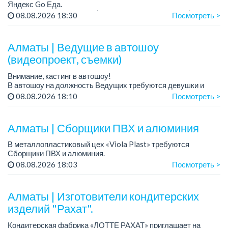
Яндекс Go Еда.
Условия: работа в офисе (Абылай хана - Макатаева).
08.08.2026 18:30
Посмотреть >
График работы: 5/2, пятидневка, с 9 до 18 час.
Требован...
Алматы | Ведущие в автошоу
(видеопроект, съемки)
Внимание, кастинг в автошоу!
В автошоу на должность Ведущих требуются девушки и
парни. А также авто эксперты и авто перекупы.
08.08.2026 18:10
Посмотреть >
Преимущество для соискателей:
– знание автомоб...
Алматы | Сборщики ПВХ и алюминия
В металлопластиковый цех «Viola Plast» требуются
Сборщики ПВХ и алюминия.
График работы: 5/2, с 08.00 до 17.00.
08.08.2026 18:03
Посмотреть >
Зарплата: от 300 000 тенге.
По всем вопросам обращаться по теле...
Алматы | Изготовители кондитерских
изделий "Рахат".
Кондитерская фабрика «ЛОТТЕ РАХАТ» приглашает на