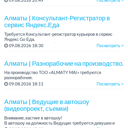
09.08.2026 20:49
Посмотреть >
Условия:
работа по гибкому графику, в промежутке с 10.00 до 18.00.
достойная зар...
Алматы | Консультант-Регистратор в
сервис Яндекс.Еда
Требуется Консультант-регистратор курьеров в сервис
Яндекс Go Еда.
Условия: работа в офисе (Абылай хана - Макатаева).
09.08.2026 18:30
Посмотреть >
График работы: 5/2, пятидневка, с 9 до 18 час.
Требован...
Алматы | Разнорабочие на производство.
На производство TOO «ALMATY MAI» требуются
разнорабочие.
Зарплата: от 250 000 до 300 000 тенге на руки.
09.08.2026 18:11
Посмотреть >
График работы: 5/2, с 08.00 до 17.00.
Требования: среднее или среднее професси...
Алматы | Ведущие в автошоу
(видеопроект, съемки)
Внимание, кастинг в автошоу!
В автошоу на должность Ведущих требуются девушки и
парни. А также авто эксперты и авто перекупы.