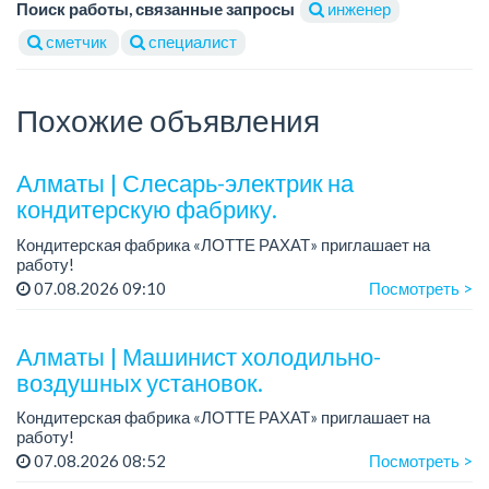
Поиск работы, связанные запросы
инженер
сметчик
специалист
Похожие объявления
Алматы | Слесарь-электрик на
кондитерскую фабрику.
Кондитерская фабрика «ЛОТТЕ РАХАТ» приглашает на
работу!
График работы: сменный.
07.08.2026 09:10
Посмотреть >
Зарплата: от 359 062 тенге.
Условия: стабильная зарплата (указана с вычетом налогов),
предоставляется...
Алматы | Машинист холодильно-
воздушных установок.
Кондитерская фабрика «ЛОТТЕ РАХАТ» приглашает на
работу!
Зарплата: от 293 099 до 390 328 тенге.
07.08.2026 08:52
Посмотреть >
График работы: сменный.