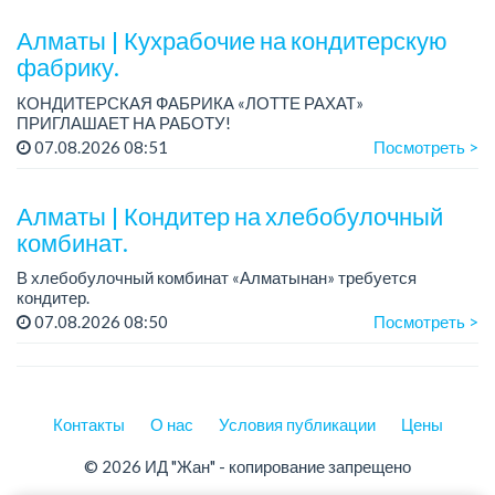
Условия: стабильная зарплата (указана с вычетом налогов),
пре...
Алматы | Кухрабочие на кондитерскую
фабрику.
КОНДИТЕРСКАЯ ФАБРИКА «ЛОТТЕ РАХАТ»
ПРИГЛАШАЕТ НА РАБОТУ!
Зарплата: от 120 000 до 180 000 тенге.
07.08.2026 08:51
Посмотреть >
График работы: сменный.
Условия: стабильная зарплата (указана с вычетом налогов),
пред...
Алматы | Кондитер на хлебобулочный
комбинат.
В хлебобулочный комбинат «Алматынан» требуется
кондитер.
Зарплата: 200 000 тенге на руки.
07.08.2026 08:50
Посмотреть >
График работы: 4/3, с 09.00 до 18.00. Дополнительный
выходной день – среда.
Требования: сред...
Контакты
О нас
Условия публикации
Цены
© 2026 ИД "Жан" - копирование запрещено