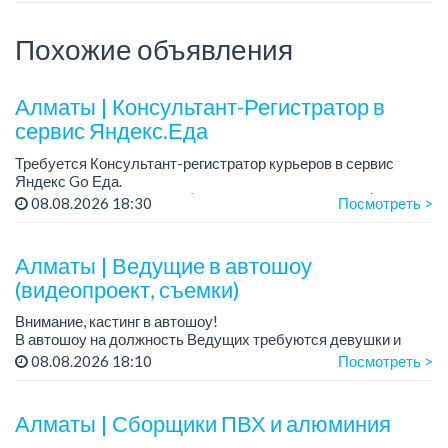
Похожие объявления
Алматы | Консультант-Регистратор в
сервис Яндекс.Еда
Требуется Консультант-регистратор курьеров в сервис
Яндекс Go Еда.
Условия: работа в офисе (Абылай хана - Макатаева).
08.08.2026 18:30
Посмотреть >
График работы: 5/2, пятидневка, с 9 до 18 час.
Требован...
Алматы | Ведущие в автошоу
(видеопроект, съемки)
Внимание, кастинг в автошоу!
В автошоу на должность Ведущих требуются девушки и
парни. А также авто эксперты и авто перекупы.
08.08.2026 18:10
Посмотреть >
Преимущество для соискателей:
– знание автомоб...
Алматы | Сборщики ПВХ и алюминия