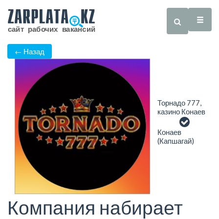
← Назад
Торнадо 777,
казино Конаев
Конаев
(Капшагай)
Компания набирает