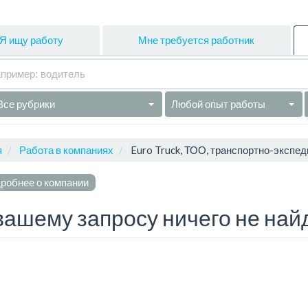
Я ищу работу
Мне требуется работник
Все рубрики
Любой опыт работы
я
Работа в компаниях
Euro Truck, ТОО, транспортно-экспе
робнее о компании
вашему запросу ничего не най