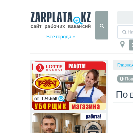
Все города
Главна
Под
По 