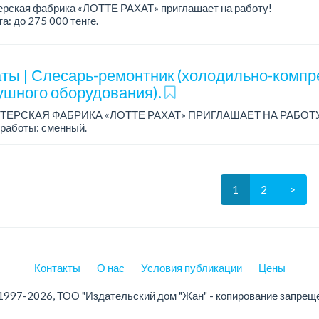
ерская фабрика «ЛОТТЕ РАХАТ» приглашает на работу!
а: до 275 000 тенге.
работы: 5/2, с 08.00 до 17.00.
: стабильная зарплата (указана с вычетом налогов), п...
ты | Слесарь-ремонтник (холодильно-компр
ушного оборудования).
ТЕРСКАЯ ФАБРИКА «ЛОТТЕ РАХАТ» ПРИГЛАШАЕТ НА РАБОТ
работы: сменный.
а: от 206 000 до 310 700 тенге.
: стабильная зарплата (указана с вычетом налогов), пред...
1
2
>
Контакты
О нас
Условия публикации
Цены
1997-2026, ТОО "Издательский дом "Жан" - копирование запрещ