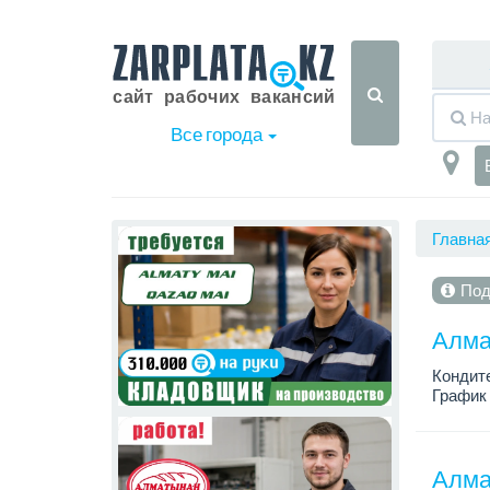
Все города
Главна
Под
Алма
Кондит
График 
Зарплат
Условия
Алма