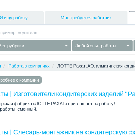
Я ищу работу
Мне требуется работник
Все рубрики
Любой опыт работы
я
Работа в компаниях
ЛОТТЕ Рахат, АО, алматинская конд
робнее о компании
ты | Изготовители кондитерских изделий "Ра
ерская фабрика «ЛОТТЕ РАХАТ» приглашает на работу!
работы: сменный.
а: от 202 729 до 330 216 тенге.
: стабильная зарплата (указана с вычетом налогов), пред...
ты | Слесарь-монтажник на кондитерскую ф