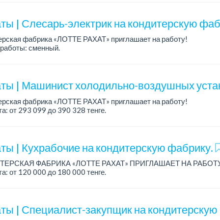
: стабильная зарплата (указана с вычетом н...
ты | Слесарь-электрик на кондитерскую фаб
ерская фабрика «ЛОТТЕ РАХАТ» приглашает на работу!
работы: сменный.
а: от 359 062 тенге.
: стабильная зарплата (указана с вычетом налогов), предоставляе
ты | Машинист холодильно-воздушных уста
ерская фабрика «ЛОТТЕ РАХАТ» приглашает на работу!
а: от 293 099 до 390 328 тенге.
работы: сменный.
: стабильная зарплата (указана с вычетом налогов), пре...
ты | Кухрабочие на кондитерскую фабрику.
ТЕРСКАЯ ФАБРИКА «ЛОТТЕ РАХАТ» ПРИГЛАШАЕТ НА РАБОТ
а: от 120 000 до 180 000 тенге.
работы: сменный.
: стабильная зарплата (указана с вычетом налогов), пред...
ты | Специалист-закупщик на кондитерскую