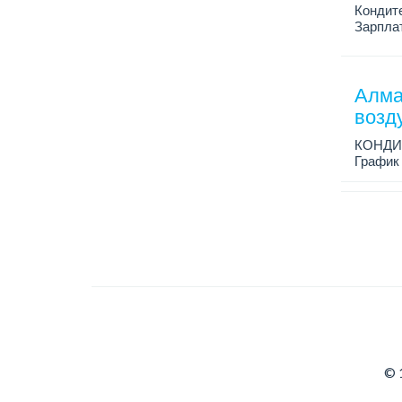
Кондит
Зарплат
График 
Условия
Алма
возд
КОНДИ
График 
Зарплат
Условия
© 