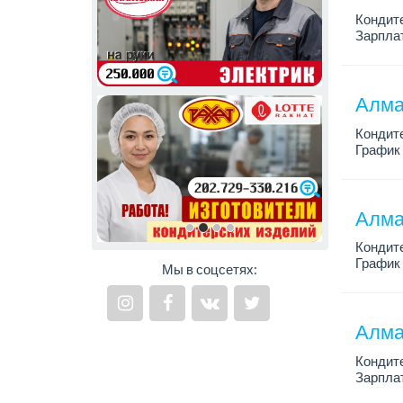
Кондит
Зарплат
График 
Условия
Алма
Кондит
График 
Зарплат
Условия
Алмат
Кондит
График 
Мы в соцсетях:
Зарплат
Условия
Алма
Кондит
Зарплат
График 