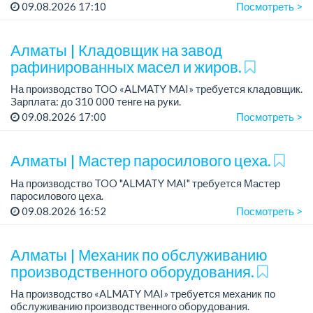
Зарплата: 440 000 тенге на руки.
09.08.2026 17:10
Посмотреть >
График работы: сменный 2/2, с 08.00 до 20.00, с 20.00 до
08.00.
Алматы | Кладовщик на завод
Требования: ...
рафинированных масел и жиров.
На производство TOO «ALMATY MAI» требуется кладовщик.
Зарплата: до 310 000 тенге на руки.
График работы: 5/2, с 08.00 до 17.00.
09.08.2026 17:00
Посмотреть >
Требования: среднее профессиональное образован...
Алматы | Мастер паросилового цеха.
На производство TOO "ALMATY MAI" требуется Мастер
паросилового цеха.
Зарплата: до 393 000 тенге в месяц.
09.08.2026 16:52
Посмотреть >
График работы: 5/2, с с 08.00 до 17.00.
Требования: среднее специальн...
Алматы | Механик по обслуживанию
производственного оборудования.
На производство «ALMATY MAI» требуется механик по
обслуживанию производственного оборудования.