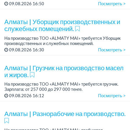
Зарплата: до 500 000 тенге.
09.08.2026 16:50
Посмотреть >
График работы: 5/2, с 08.00 до 17.00.
Требования: ср...
Алматы | Уборщик производственных и
служебных помещений.
На производство TOO «ALMATY MAI» требуется Уборщик
производственных и служебных помещений.
Зарплата: от 219 000 тенге на руки.
09.08.2026 16:30
Посмотреть >
График работы: 5/2, с 08.00 до 17.00.
Требования: средн...
Алматы | Грузчик на производство масел
и жиров.
На производство TOO «ALMATY MAI» требуется грузчик.
Зарплата: от 257 000 до 297 000 тенге.
График работы: сменный 2/2, с 08.00 до 20.00, с 20.00 до
09.08.2026 16:12
Посмотреть >
08.00.
Требования: среднее ...
Алматы | Разнорабочие на производство.
На производство TOO «ALMATY MAI» требуются