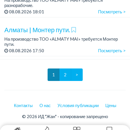
разнорабочие.
Зарплата: от 250 000 до 300 000 тенге на руки.
08.08.2026 18:01
Посмотреть >
График работы: 5/2, с 08.00 до 17.00.
Требования: среднее или среднее професси...
Алматы | Монтер пути.
На производство TOO «ALMATY MAI» требуется Монтер
пути.
Зарплата: 322 000 тенге.
08.08.2026 17:50
Посмотреть >
График работы: 5/2, с 08.00 до 17.00.
Требования: высшее или среднее специальное
образование...
1
2
>
Контакты
О нас
Условия публикации
Цены
© 2026 ИД "Жан" - копирование запрещено