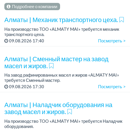
Подробнее о компании
Алматы | Механик транспортного цеха.
На производство TOO «ALMATY MAI» требуется механик
транспортного цеха.
Зарплата: до 380 000 тенге на руки.
09.08.2026 17:40
Посмотреть >
График работы: 5/2, с 08.00 до 17.00.
Требования: высшее или среднее...
Алматы | Сменный мастер на завод
масел и жиров.
На завод рафинированных масел и жиров «ALMATY MAI»
требуется Сменный мастер.
Зарплата: 423 000 тенге.
09.08.2026 17:30
Посмотреть >
График работы: сменный, 2/2, с 08.00 до 20.00 и с 20.00 до
08.00.
Требования: оп...
Алматы | Наладчик оборудования на
завод масел и жиров.
На производство TOO «ALMATY MAI» требуется Наладчик
оборудования.