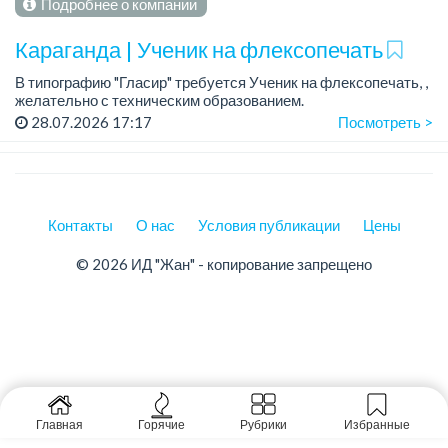
Подробнее о компании
Караганда | Ученик на флексопечать
В типографию "Гласир" требуется Ученик на флексопечать, ,
желательно с техническим образованием.
График работы: 5/2,
28.07.2026 17:17
Посмотреть >
Зарплата: от 180 000 тенге - ученический оклад....
Контакты
О нас
Условия публикации
Цены
© 2026 ИД "Жан" - копирование запрещено
Главная
Горячие
Рубрики
Избранные