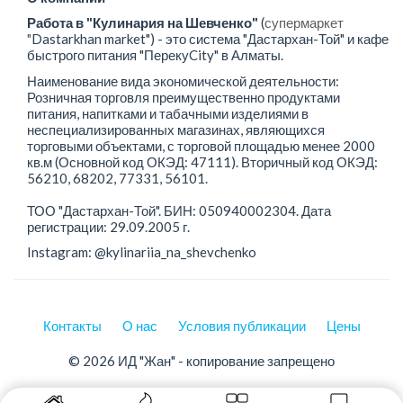
Работа в "Кулинария на Шевченко"
(
супермаркет
"
Dastarkhan market") -
это система "Дастархан-Той" и кафе
быстрого питания "ПерекуCity" в Алматы.
Наименование вида экономической деятельности:
Розничная торговля преимущественно продуктами
питания, напитками и табачными изделиями в
неспециализированных магазинах, являющихся
торговыми объектами, с торговой площадью менее 2000
кв.м (Основной код ОКЭД: 47111). Вторичный код ОКЭД:
56210, 68202, 77331, 56101.
ТОО "Дастархан-Той". БИН: 050940002304. Дата
регистрации: 29.09.2005 г.
Instagram: @kylinariia_na_shevchenko
Контакты
О нас
Условия публикации
Цены
© 2026 ИД "Жан" - копирование запрещено