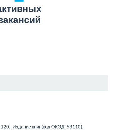
активных
вакансий
20). Издание книг (код ОКЭД: 58110).