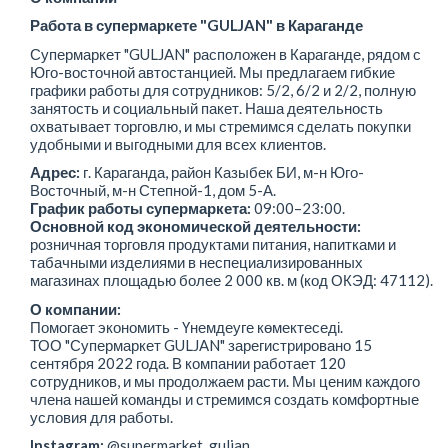
Работа в супермаркете "GULJAN" в Караганде
Супермаркет "GULJAN" расположен в Караганде, рядом с
Юго-восточной автостанцией. Мы предлагаем гибкие
графики работы для сотрудников: 5/2, 6/2 и 2/2, полную
занятость и социальный пакет. Наша деятельность
охватывает торговлю, и мы стремимся сделать покупки
удобными и выгодными для всех клиентов.
Адрес:
г. Караганда, район Казыбек БИ, м-н Юго-
Восточный, м-н Степной-1, дом 5-А.
График работы супермаркета:
09:00–23:00.
Основной код экономической деятельности:
розничная торговля продуктами питания, напитками и
табачными изделиями в неспециализированных
магазинах площадью более 2 000 кв. м (код ОКЭД: 47112).
О компании:
Помогает экономить - Үнемдеуге көмектеседі.
ТОО "Супермаркет GULJAN" зарегистрировано 15
сентября 2022 года. В компании работает 120
сотрудников, и мы продолжаем расти. Мы ценим каждого
члена нашей команды и стремимся создать комфортные
условия для работы.
Instagram:
@supermarket_guljan.