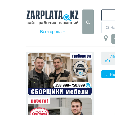
Все города
Гла
(0)
← На