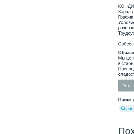
КОНДИ
Зарплат
График 
Условия
развозк
Трудоус
Собесед
Обязан
Мы цени
в стаби
Присоед
сладост
Эта в
Поиск 
раб
Пох