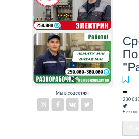
Ср
По
"Р
Мы в соцсетях:
230 010
Без оп
н