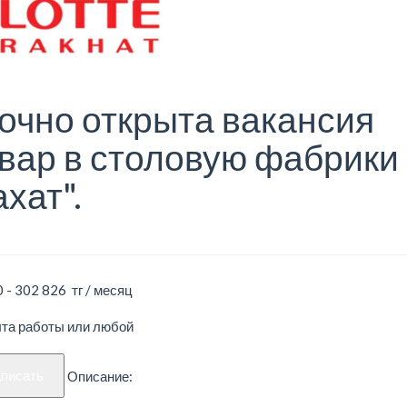
очно открыта вакансия
вар в столовую фабрики
ахат".
 - 302 826 тг / месяц
ыта работы или любой
аписать
Описание: