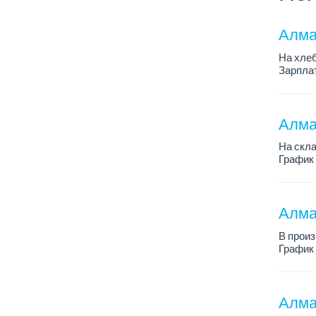
Алма
На хлеб
Зарплат
График 
Требован
Алма
На скл
График 
Зарплат
Требова
Алма
В произ
График 
Зарплат
Более п
Алма