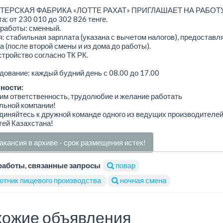
ТЕРСКАЯ ФАБРИКА «ЛОТТЕ РАХАТ» ПРИГЛАШАЕТ НА РАБОТ
а: от 230 010 до 302 826 тенге.
работы: сменный.
: стабильная зарплата (указана с вычетом налогов), предоставл
а (после второй смены и из дома до работы).
тройство согласно ТК РК.
ование: каждый будний день с 08.00 до 17.00
ности:
м ответственность, трудолюбие и желание работать
льной компании!
иняйтесь к дружной команде одного из ведущих производителе
ей Казахстана!
акансия в архиве - срок размещения истек!
работы, связанные запросы
повар
отник пищевого производства
ночная смена
ожие объявления