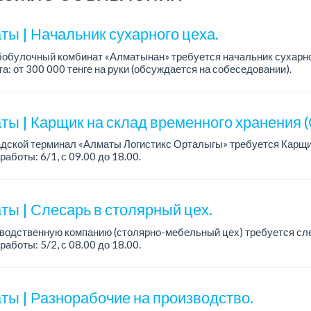
ты | Начальник сухарного цеха.
обулочный комбинат «Алматынан» требуется начальник сухарно
а: от 300 000 тенге на руки (обсуждается на собеседовании).
работы: 5/2.
ия: оп...
ты | Карщик на склад временного хранения (
адской терминал «Алматы Логистикс Орталыгы» требуется Карщи
работы: 6/1, с 09.00 до 18.00.
а: 300 000 тенге на руки.
ния: опыт работы от 1 го...
ты | Слесарь в столярный цех.
водственную компанию (столярно-мебельный цех) требуется сл
работы: 5/2, с 08.00 до 18.00.
а: 300 000 тенге в месяц.
одробная информация обсуждается ...
ты | Разнорабочие на производство.