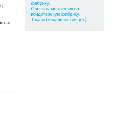
фабрику.
У!
Слесарь-монтажник на
кондитерскую фабрику.
Токарь (механический цех).
яется
й