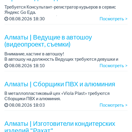
Требуется Консультант-регистратор курьеров в сервис
Яндекс Go Еда.
Условия: работа в офисе (Абылай хана - Макатаева).
08.08.2026 18:30
Посмотреть >
График работы: 5/2, пятидневка, с 9 до 18 час.
Требован...
Алматы | Ведущие в автошоу
(видеопроект, съемки)
Внимание, кастинг в автошоу!
В автошоу на должность Ведущих требуются девушки и
парни. А также авто эксперты и авто перекупы.
08.08.2026 18:10
Посмотреть >
Преимущество для соискателей:
– знание автомоб...
Алматы | Сборщики ПВХ и алюминия
В металлопластиковый цех «Viola Plast» требуются
Сборщики ПВХ и алюминия.
График работы: 5/2, с 08.00 до 17.00.
08.08.2026 18:03
Посмотреть >
Зарплата: от 300 000 тенге.
По всем вопросам обращаться по теле...
Алматы | Изготовители кондитерских
изделий "Рахат".