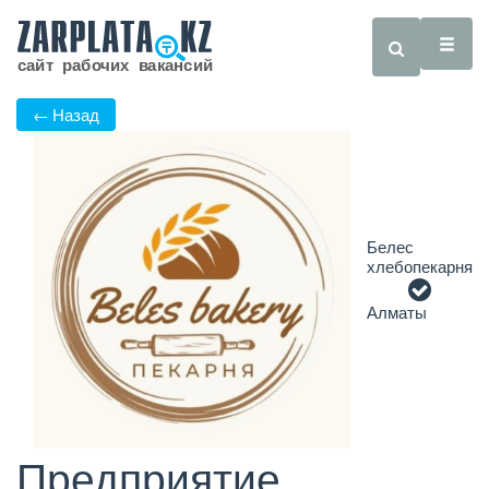
← Назад
Белес
хлебопекарня
Алматы
Предприятие