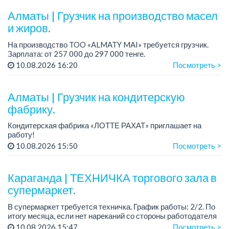
Алматы | Грузчик на производство масел
и жиров.
На производство TOO «ALMATY MAI» требуется грузчик.
Зарплата: от 257 000 до 297 000 тенге.
График работы: сменный 2/2, с 08.00 до 20.00, с 20.00 до
10.08.2026 16:20
Посмотреть >
08.00.
Требования: среднее ...
Алматы | Грузчик на кондитерскую
фабрику.
Кондитерская фабрика «ЛОТТЕ РАХАТ» приглашает на
работу!
График работы: сменный.
10.08.2026 15:50
Посмотреть >
Зарплата: 240 249 тенге.
Условия: стабильная зарплата (указана с вычетом налогов),
предоставляется ра...
Караганда | ТЕХНИЧКА торгового зала в
супермаркет.
В супермаркет требуется техничка. График работы: 2/2. По
итогу месяца, если нет нареканий со стороны работодателя
предусмотрен бонус в виде премии 10% от оклада к
10.08.2026 15:47
Посмотреть >