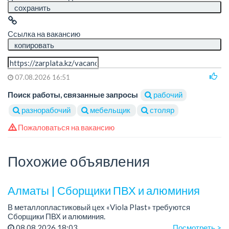
сохранить
Ссылка на вакансию
копировать
07.08.2026 16:51
Поиск работы, связанные запросы
рабочий
разнорабочий
мебельщик
столяр
Пожаловаться на вакансию
Похожие объявления
Алматы | Сборщики ПВХ и алюминия
В металлопластиковый цех «Viola Plast» требуются
Сборщики ПВХ и алюминия.
График работы: 5/2, с 08.00 до 17.00.
08.08.2026 18:03
Посмотреть >