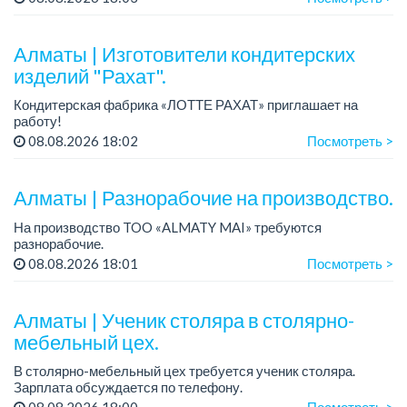
Зарплата: от 300 000 тенге.
По всем вопросам обращаться по теле...
Алматы | Изготовители кондитерских
изделий "Рахат".
Кондитерская фабрика «ЛОТТЕ РАХАТ» приглашает на
работу!
График работы: сменный.
08.08.2026 18:02
Посмотреть >
Зарплата: от 202 729 до 330 216 тенге.
Условия: стабильная зарплата (указана с вычетом налогов),
пред...
Алматы | Разнорабочие на производство.
На производство TOO «ALMATY MAI» требуются
разнорабочие.
Зарплата: от 250 000 до 300 000 тенге на руки.
08.08.2026 18:01
Посмотреть >
График работы: 5/2, с 08.00 до 17.00.
Требования: среднее или среднее професси...
Алматы | Ученик столяра в столярно-
мебельный цех.
В столярно-мебельный цех требуется ученик столяра.
Зарплата обсуждается по телефону.
График работы: 5/2, с 08.00 до 18.00.