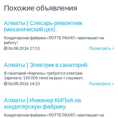
Похожие объявления
Алматы | Слесарь-ремонтник
(механический цех).
Кондитерская фабрика «ЛОТТЕ РАХАТ» приглашает на
работу!
График работы: сменный.
06.08.2026 17:51
Посмотреть >
Зарплата: от 293 906 до 390 328 тенге.
Условия: стабильная зарплата (указана с вычетом налогов),
пред...
Алматы | Электрик в санаторий.
В санаторий «Каргалы» требуется электрик.
Зарплата: 150 000 тенге на руки + соцпакет.
График работы: 6/1, c 09.00 до 17.00; в субботу с 09.00 до
06.08.2026 14:25
Посмотреть >
12.00.
Все подробности обсужда...
Алматы | Инженер КИПиА на
кондитерскую фабрику.
Кондитерская фабрика «ЛОТТЕ РАХАТ» приглашает на