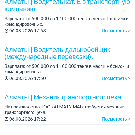
Алматы | Водитель кат. Е в транспортную
компанию.
Зарплата: от 500 000 до 1 100 000 тенге в месяц + премии и
командировочные.
Условия: постоянная занятость, бонусы и премии за
06.08.2026 17:53
Посмотреть >
качественную работу, комфортные условия, современный
автопарк.
...
Алматы | Водитель-дальнобойщик
(международные перевозки).
Зарплата: от 500 000 до 1 100 000 тенге в месяц + бонусы и
командировочные.
Требования: права категории Е, опыт работы от 3 лет (опыт
06.08.2026 17:50
Посмотреть >
международных перевозок - плюс, но не обязателен),
ответстве...
Алматы | Механик транспортного цеха.
На производство TOO «ALMATY MAI» требуется механик
транспортного цеха.
Зарплата: до 380 000 тенге на руки.
06.08.2026 17:22
Посмотреть >
График работы: 5/2, с 08.00 до 17.00.
Требования: высшее или среднее...