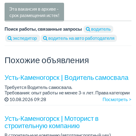
Эта вакансия в архиве -
срок размещения истек!
Поиск работы, связанные запросы
водитель
экспедитор
водитель на авто работодателя
Похожие объявления
Усть-Каменогорск | Водитель самосвала
Требуется Водитель самосвала.
Требования: опыт работы не менее 3-х лет. Права категории
«В», «С». Удостоверение по промышленной безопасности....
10.08.2026 09:28
Посмотреть >
Усть-Каменогорск | Моторист в
строительную компанию
В строительную компанию (автотранспортный цех)