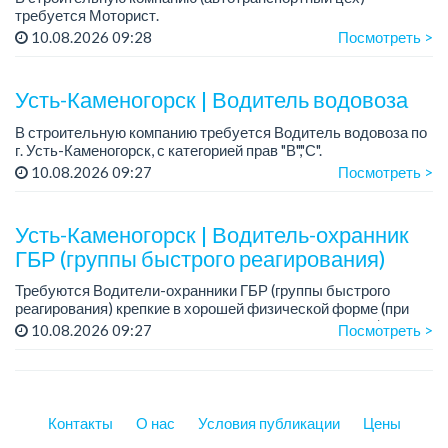
требуется Моторист.
Требования: опыт работы от 4 лет
10.08.2026 09:28
Посмотреть >
...
Усть-Каменогорск | Водитель водовоза
В строительную компанию требуется Водитель водовоза по
г. Усть-Каменогорск, с категорией прав "В","С".
10.08.2026 09:27
Посмотреть >
График работы: 6/1.
Зарплата на карту банка.
Усть-Каменогорск | Водитель-охранник
Условия:
ГБР (группы быстрого реагирования)
- О...
Требуются Водители-охранники ГБР (группы быстрого
реагирования) крепкие в хорошей физической форме (при
трудоустройстве обязательна сдача нормативов ФП).
10.08.2026 09:27
Посмотреть >
Требования: Образование высше...
Контакты
О нас
Условия публикации
Цены