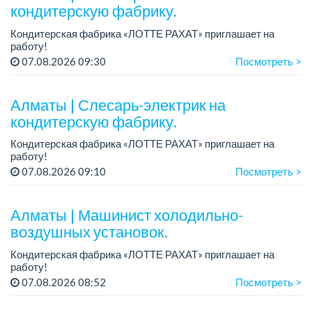
кондитерскую фабрику.
Кондитерская фабрика «ЛОТТЕ РАХАТ» приглашает на
работу!
Зарплата: от 287 000 до 405 000 тенге.
07.08.2026 09:30
Посмотреть >
График работы: 5/2, с 8.00 до 17.00.
Условия: стабильная зарплата (указана с вычетом н...
Алматы | Слесарь-электрик на
кондитерскую фабрику.
Кондитерская фабрика «ЛОТТЕ РАХАТ» приглашает на
работу!
График работы: сменный.
07.08.2026 09:10
Посмотреть >
Зарплата: от 359 062 тенге.
Условия: стабильная зарплата (указана с вычетом налогов),
предоставляется...
Алматы | Машинист холодильно-
воздушных установок.
Кондитерская фабрика «ЛОТТЕ РАХАТ» приглашает на
работу!
Зарплата: от 293 099 до 390 328 тенге.
07.08.2026 08:52
Посмотреть >
График работы: сменный.
Условия: стабильная зарплата (указана с вычетом налогов),