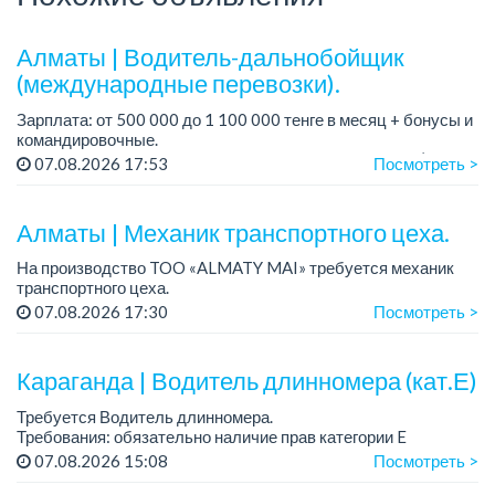
Алматы | Водитель-дальнобойщик
(международные перевозки).
Зарплата: от 500 000 до 1 100 000 тенге в месяц + бонусы и
командировочные.
Требования: права категории Е, опыт работы от 3 лет (опыт
07.08.2026 17:53
Посмотреть >
международных перевозок - плюс, но не обязателен),
ответстве...
Алматы | Механик транспортного цеха.
На производство TOO «ALMATY MAI» требуется механик
транспортного цеха.
Зарплата: до 380 000 тенге на руки.
07.08.2026 17:30
Посмотреть >
График работы: 5/2, с 08.00 до 17.00.
Требования: высшее или среднее...
Караганда | Водитель длинномера (кат.Е)
Требуется Водитель длинномера.
Требования: обязательно наличие прав категории E
Зарплата: 500 000 тенге, ...
07.08.2026 15:08
Посмотреть >