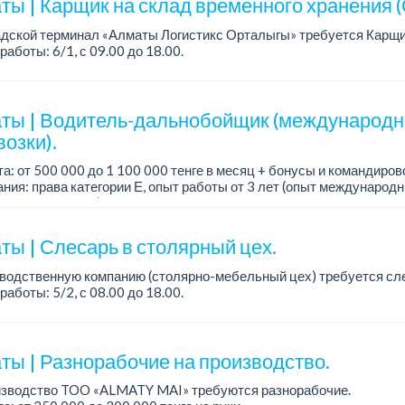
ты | Карщик на склад временного хранения (
адской терминал «Алматы Логистикс Орталыгы» требуется Карщи
работы: 6/1, с 09.00 до 18.00.
а: 300 000 тенге на руки.
ния: опыт работы от 1 го...
ты | Водитель-дальнобойщик (международ
озки).
а: от 500 000 до 1 100 000 тенге в месяц + бонусы и командиров
ния: права категории Е, опыт работы от 3 лет (опыт международн
о не обязателен), ответстве...
ты | Слесарь в столярный цех.
водственную компанию (столярно-мебельный цех) требуется сл
работы: 5/2, с 08.00 до 18.00.
а: 300 000 тенге в месяц.
одробная информация обсуждается ...
ты | Разнорабочие на производство.
изводство TOO «ALMATY MAI» требуются разнорабочие.