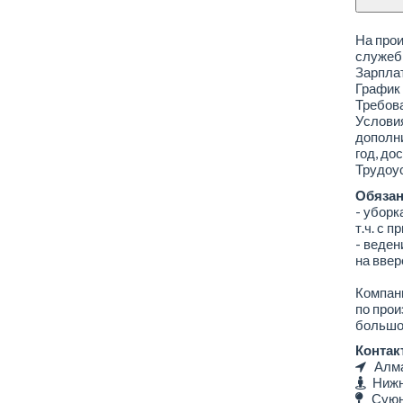
На про
служеб
Зарплат
График 
Требова
Условия
дополни
год, до
Трудоус
Обязан
- уборк
т.ч. с 
- веден
на ввер
Компани
по прои
большо
Контак
Алмат
Нижня
Суюнб