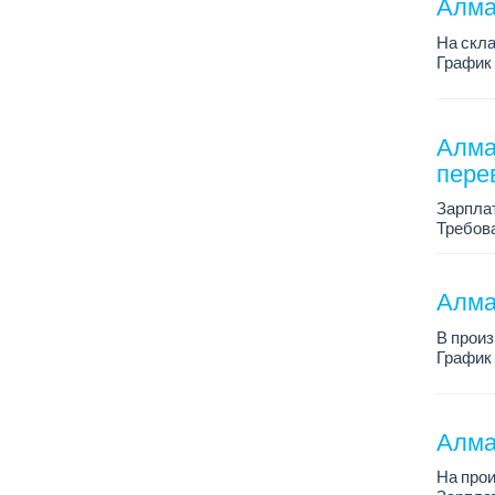
Алма
На скл
График 
Зарплат
Требова
Алма
перев
Зарплат
Требова
плюс, н
Алма
В произ
График 
Зарплат
Более п
Алма
На про