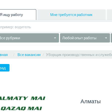
Я ищу работу
Мне требуется работник
Все рубрики
Любой опыт работы
вная
Все вакансии
Уборщик производственных и служеб
зад
Алматы