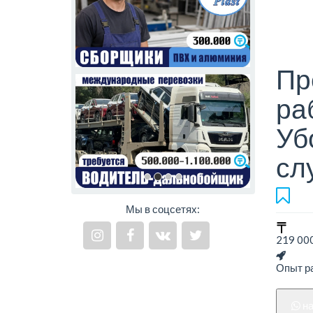
Пр
ра
Уб
сл
Мы в соцсетях:
219 000
Опыт ра
н