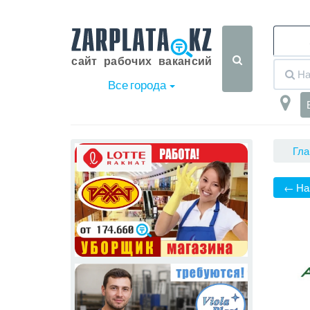
Все города
Гла
← На