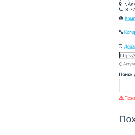
г. Алм
8-7
Комп
Копи
Доба
Актуал
Поиск 
Пожа
Пох