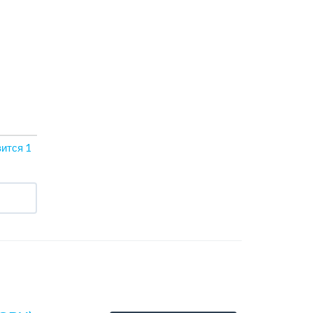
вится
1