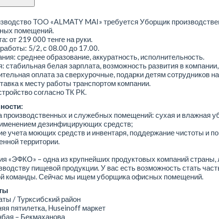
изводство TOO «ALMATY MAI» требуется Уборщик производстве
ных помещений.
а: от 219 000 тенге на руки.
работы: 5/2, с 08.00 до 17.00.
ния: среднее образование, аккуратность, исполнительность.
: стабильная белая зарплата, возможность развития в компании,
тельная оплата за сверхурочные, подарки детям сотрудников н
ставка к месту работы транспортом компании.
тройство согласно ТК РК.
ности:
а производственных и служебных помещений: сухая и влажная уб
применением дезинфицирующих средств;
ие учета моющих средств и инвентаря, поддержание чистоты и п
енной территории.
я «ЭФКО» – одна из крупнейших продуктовых компаний страны,
зводству пищевой продукции. У вас есть возможность стать час
й команды. Сейчас мы ищем уборщика офисных помещений.
ты
ы / Турксибский район
я пятилетка, Huseinoff маркет
ая – Бекмаханова