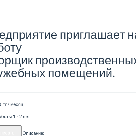
едприятие приглашает н
боту
орщик производственных
ужебных помещений.
 тг / месяц
боты 1 - 2 лет
аписать
Описание: