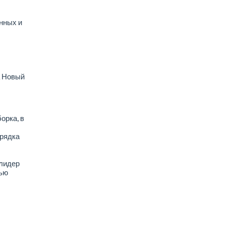
нных и
а Новый
орка, в
орядка
 лидер
тью