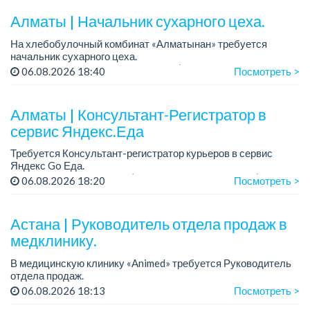
Алматы | Начальник сухарного цеха.
На хлебобулочный комбинат «Алматынан» требуется
начальник сухарного цеха.
Зарплата: от 300 000 тенге на руки (обсуждается на
06.08.2026 18:40
Посмотреть >
собеседовании).
График работы: 5/2.
Алматы | Консультант-Регистратор в
Требования: оп...
сервис Яндекс.Еда
Требуется Консультант-регистратор курьеров в сервис
Яндекс Go Еда.
Условия: работа в офисе (Абылай хана - Макатаева).
06.08.2026 18:20
Посмотреть >
График работы: 5/2, пятидневка, с 9 до 18 час.
Требован...
Астана | Руководитель отдела продаж в
медклинику.
В медицинскую клинику «Animed» требуется Руководитель
отдела продаж.
Зарплата: от 1 200 000 тенге в месяц.
06.08.2026 18:13
Посмотреть >
График работы: 5/2, с 10.00 до 19.00.