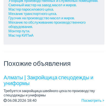
Уборщик производственных и служебных помещений.
Сменный мастер на завод масел и жиров.
Мастер паросилового цеха.
Механик транспортного цеха.
Грузчик на производство масел и жиров.
Механик по обслуживанию производственного
оборудования.
Монтер пути.
Мастер КИПиА
Похожие объявления
Алматы | Закройщица спецодежды и
униформы
Требуется закройщица швейного цеха по производству
спецодежды и униформы
Рабочий день с 9:00 до 18:00
06.08.2026 18:40
Посмотреть >
Только официальное трудоустройство...