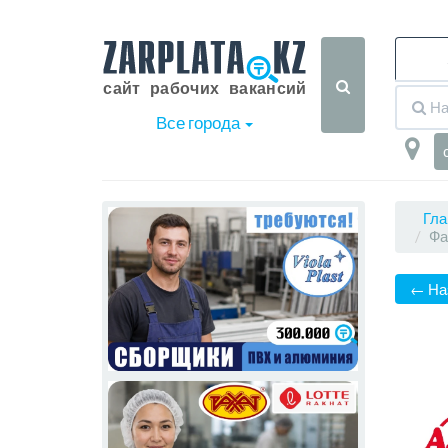
Все города
Гла
Фа
← На