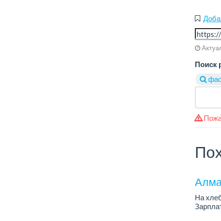
Доба
Актуал
Поиск 
фас
Пожа
Пох
Алма
На хлеб
Зарплат
График 