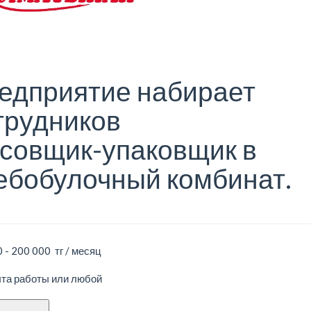
едприятие набирает
трудников
совщик-упаковщик в
ебобулочный комбинат.
 - 200 000 тг / месяц
ыта работы или любой