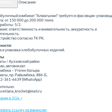
аписать
Описание:
обулочный комбинат "Алматынан" требуется фасовщик-упаковщи
а: от 150 000 до 200 000 тенге.
работы: 5/2.
ния: ответственность и внимательность, аккуратность и
ительность.
тройство согласно ТК РК.
ности:
 и упаковка хлебобулочных изделий.
ты
ы / Ауэзовский район
н, автовокзал
бека – Утеген батыра
аты, пр. Райымбека, 486-Б.
02-361-6639
(WhatsApp)
ительно:
 svetlana_krechet@mail.ru
ания в 2Gis >
ровать ссылку на вакансию