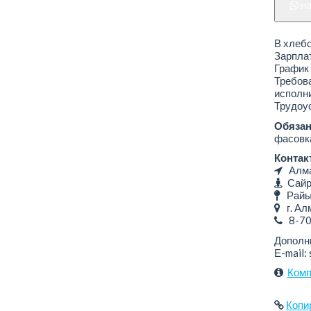
н
В хлеб
Зарплат
График 
Требова
исполн
Трудоус
Обязан
фасовка
Контак
Алмат
Сайра
Райым
г. Алм
8-7
Дополн
Е-mail:
Комп
Копи