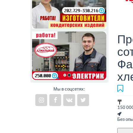
Пр
со
Фа
хл
Мы в соцсетях:
150 000
Без оп