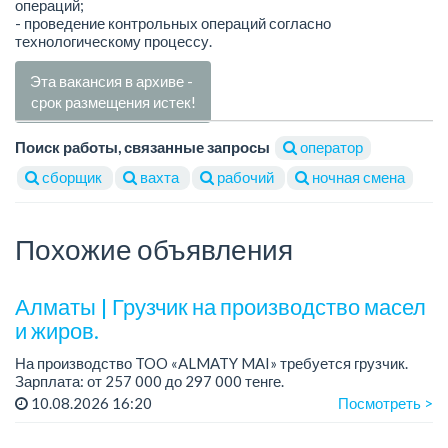
операций;
- проведение контрольных операций согласно
технологическому процессу.
Эта вакансия в архиве -
срок размещения истек!
Поиск работы, связанные запросы
оператор
сборщик
вахта
рабочий
ночная смена
Похожие объявления
Алматы | Грузчик на производство масел
и жиров.
На производство TOO «ALMATY MAI» требуется грузчик.
Зарплата: от 257 000 до 297 000 тенге.
График работы: сменный 2/2, с 08.00 до 20.00, с 20.00 до
10.08.2026 16:20
Посмотреть >
08.00.