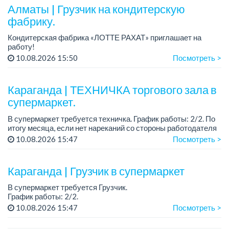
Требования: среднее ...
Алматы | Грузчик на кондитерскую
фабрику.
Кондитерская фабрика «ЛОТТЕ РАХАТ» приглашает на
работу!
График работы: сменный.
10.08.2026 15:50
Посмотреть >
Зарплата: 240 249 тенге.
Условия: стабильная зарплата (указана с вычетом налогов),
предоставляется ра...
Караганда | ТЕХНИЧКА торгового зала в
супермаркет.
В супермаркет требуется техничка. График работы: 2/2. По
итогу месяца, если нет нареканий со стороны работодателя
предусмотрен бонус в виде премии 10% от оклада к
10.08.2026 15:47
Посмотреть >
зарплате. Бесплатное питание. Есть ра...
Караганда | Грузчик в супермаркет
В супермаркет требуется Грузчик.
График работы: 2/2.
Условия: бесплатное питание, есть развозка юг, город,
10.08.2026 15:47
Посмотреть >
майкудук....