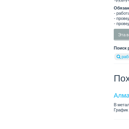
Обязан
- работ
- пров
- прове
Эта в
Поиск 
раб
Пох
Алма
В метал
График 
Зарплат
По всем