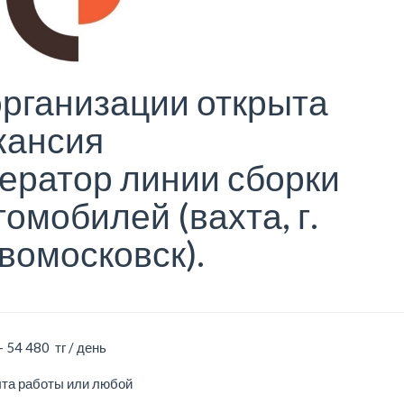
организации открыта
кансия
ератор линии сборки
томобилей (вахта, г.
вомосковск).
- 54 480 тг / день
ыта работы или любой