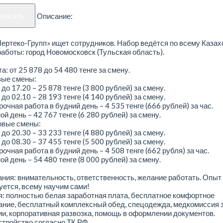
аписать
Описание:
ртеко-Групп» ищет сотрудников. Набор ведётся по всему Казах
аботы: город Новомосковск (Тульская область).
а: от 25 878 до 54 480 тенге за смену.
вые смены:
 до 17.20 – 25 878 тенге (3 800 рублей) за смену.
 до 02.10 – 28 193 тенге (4 140 рублей) за смену.
очная работа в будний день – 4 535 тенге (666 рублей) за час.
й день – 42 767 тенге (6 280 рублей) за смену.
овые смены:
 до 20.30 – 33 233 тенге (4 880 рублей) за смену.
 до 08.30 – 37 455 тенге (5 500 рублей) за смену.
очная работа в будний день – 4 508 тенге (662 рубля) за час.
й день – 54 480 тенге (8 000 рублей) за смену.
ния: внимательность, ответственность, желание работать. Опыт
уется, всему научим сами!
: полностью белая заработная плата, бесплатное комфортное
ние, бесплатный комплексный обед, спецодежда, медкомиссия з
и, корпоративная развозка, помощь в оформлении документов.
тройство согласно ТК РФ.