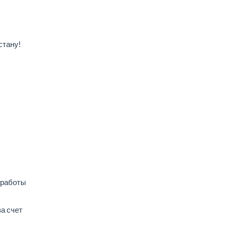
стану!
 работы
а счет