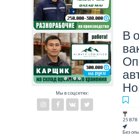
В 
ва
Оп
ав
Но
Мы в соцсетях:
25 878 
Без оп