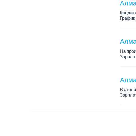
Алма
Кондит
График 
Зарплат
Условия
Алма
На про
Зарплат
График 
Требова
Алма
В столя
Зарплат
График 
Требова