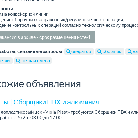
ности:
а на конвейерной линии;
едение сборочных/заправочных/регулировочных операций;
дение контрольных операций согласно технологическому процесс
акансия в архиве - срок размещения истек!
работы, связанные запросы
оператор
сборщик
ва
очий
ночная смена
ожие объявления
ты | Сборщики ПВХ и алюминия
лопластиковый цех «Viola Plast» требуются Сборщики ПВХ и ал
работы: 5/2, с 08.00 до 17.00.
а: от 300 000 тенге.
 вопросам обращаться по теле...