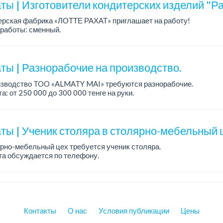
ты | Изготовители кондитерских изделий "Ра
ерская фабрика «ЛОТТЕ РАХАТ» приглашает на работу!
работы: сменный.
а: от 202 729 до 330 216 тенге.
: стабильная зарплата (указана с вычетом налогов), пред...
ты | Разнорабочие на производство.
изводство TOO «ALMATY MAI» требуются разнорабочие.
а: от 250 000 до 300 000 тенге на руки.
работы: 5/2, с 08.00 до 17.00.
ния: среднее или среднее професси...
ты | Ученик столяра в столярно-мебельный 
рно-мебельный цех требуется ученик столяра.
а обсуждается по телефону.
работы: 5/2, с 08.00 до 18.00.
ния: опыт работы не требуется; желание обучаться пр...
Контакты
О нас
Условия публикации
Цены