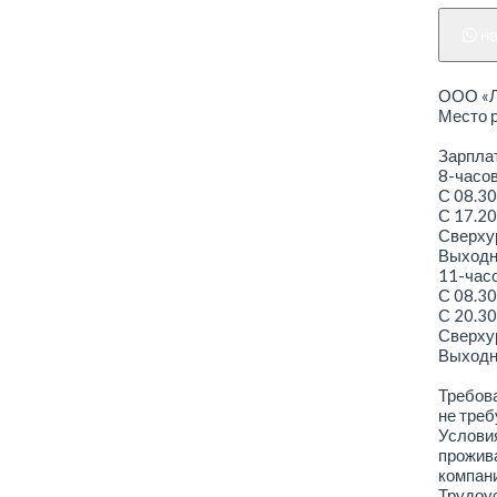
н
ООО «Ле
Место р
Зарплат
8-часо
С 08.30
С 17.20
Сверхур
Выходно
11-час
С 08.30
С 20.30
Сверхур
Выходно
Требова
не треб
Условия
прожива
компани
Трудоус