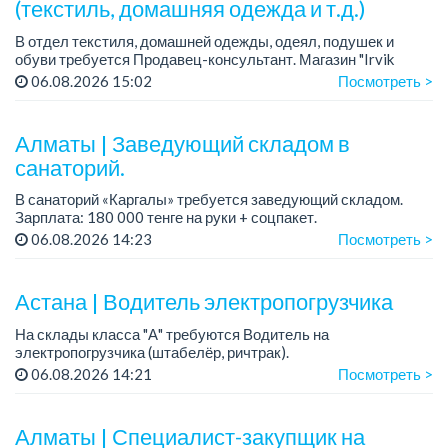
(текстиль, домашняя одежда и т.д.)
В отдел текстиля, домашней одежды, одеял, подушек и
обуви требуется Продавец-консультант. Магазин "Irvik
Home".
06.08.2026 15:02
Посмотреть >
График работы: 3/2, с 10:00 до 20:00.
Зарплата: от 400 000 тенге и выше.
Алматы | Заведующий складом в
санаторий.
В санаторий «Каргалы» требуется заведующий складом.
Зарплата: 180 000 тенге на руки + соцпакет.
График работы: 2/2.
06.08.2026 14:23
Посмотреть >
Все подробности обсуждаются на собеседовании....
Астана | Водитель электропогрузчика
На склады класса "А" требуются Водитель на
электропогрузчика (штабелёр, ричтрак).
График работы: 2/2, сменный.
06.08.2026 14:21
Посмотреть >
Требования: обязательно иметь допуск к работе на
спец.технике. Условия: предо...
Алматы | Специалист-закупщик на