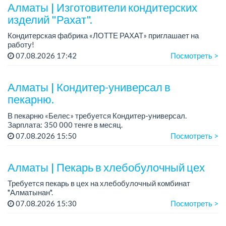
Алматы | Изготовители кондитерских
изделий "Рахат".
Кондитерская фабрика «ЛОТТЕ РАХАТ» приглашает на
работу!
График работы: сменный.
07.08.2026 17:42
Посмотреть >
Зарплата: от 202 729 до 330 216 тенге.
Условия: стабильная зарплата (указана с вычетом налогов),
пред...
Алматы | Кондитер-универсал в
пекарню.
В пекарню «Белес» требуется Кондитер-универсал.
Зарплата: 350 000 тенге в месяц.
График работы: 4/2, с 08.00 до 20.00.
07.08.2026 15:50
Посмотреть >
Требования: опыт работы....
Алматы | Пекарь в хлебобулочный цех
Требуется пекарь в цех на хлебобулочный комбинат
"Алматынан".
Требования: начальное или среднее специальное
07.08.2026 15:30
Посмотреть >
образование.