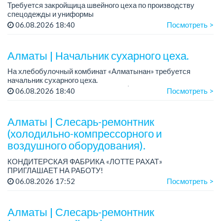
Требуется закройщица швейного цеха по производству
спецодежды и униформы
Рабочий день с 9:00 до 18:00
06.08.2026 18:40
Посмотреть >
Только официальное трудоустройство...
Алматы | Начальник сухарного цеха.
На хлебобулочный комбинат «Алматынан» требуется
начальник сухарного цеха.
Зарплата: от 300 000 тенге на руки (обсуждается на
06.08.2026 18:40
Посмотреть >
собеседовании).
График работы: 5/2.
Алматы | Слесарь-ремонтник
Требования: оп...
(холодильно-компрессорного и
воздушного оборудования).
КОНДИТЕРСКАЯ ФАБРИКА «ЛОТТЕ РАХАТ»
ПРИГЛАШАЕТ НА РАБОТУ!
График работы: сменный.
06.08.2026 17:52
Посмотреть >
Зарплата: от 206 000 до 310 700 тенге.
Условия: стабильная зарплата (указана с вычетом налогов),
пред...
Алматы | Слесарь-ремонтник