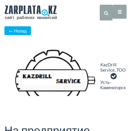
← Назад
KazDrill
Service, ТОО
Усть-
Каменогорск
На предприятие