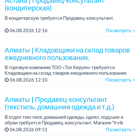
Астана | Продавец-консультант
(кондитерская)
В кондитерскую требуется Продавец-консультант.
Требование:
06.08.2026 12:16
Посмотреть >
Коммуникативные навыки:
Умение грамотно говорить, слушать клиента, выявлять
потребности и убеждать.
Алматы | Кладовщики на склад товаров
Личные ка...
ежедневного пользования.
В торговую компанию ТОО «Топ Керуен» требуются
Кладовщики на склад товаров ежедневного пользования.
Зарплата: 248 600 тенге + премия 80 000 тенге.
06.08.2026 12:10
Посмотреть >
График работы: 2/2, сменный, с 08.00 до ...
Алматы | Продавец-консультант
(текстиль, домашняя одежда и т.д.)
В отдел текстиля, домашней одежды, одеял, подушек и
обуви требуется Продавец-консультант. Магазин "Irvik
Home".
06.08.2026 09:51
Посмотреть >
График работы: 3/2, с 10:00 до 20:00.
Зарплата: от 400 000 тенге и выше.