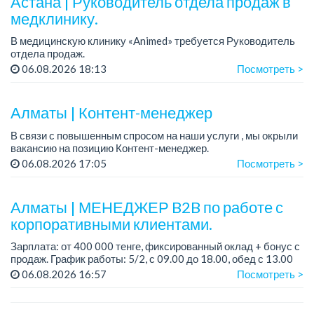
Астана | Руководитель отдела продаж в
медклинику.
В медицинскую клинику «Animed» требуется Руководитель
отдела продаж.
Зарплата: от 1 200 000 тенге в месяц.
06.08.2026 18:13
Посмотреть >
График работы: 5/2, с 10.00 до 19.00.
Требования: опыт работы руководителем...
Алматы | Контент-менеджер
В связи с повышенным спросом на наши услуги , мы окрыли
вакансию на позицию Контент-менеджер.
06.08.2026 17:05
Посмотреть >
ЧТО МЫ ИЩЕМ в СИЛЬНЫХ КАНДИДАТАХ?
- высшее образование и дополнительное повышение квали...
Алматы | МЕНЕДЖЕР B2B по работе с
корпоративными клиентами.
Зарплата: от 400 000 тенге, фиксированный оклад + бонус с
продаж. График работы: 5/2, с 09.00 до 18.00, обед с 13.00
до 14.00. Готовы рассмотреть кандидатов проработавших в
06.08.2026 16:57
Посмотреть >
сфере FMCG (Торговые агенты...