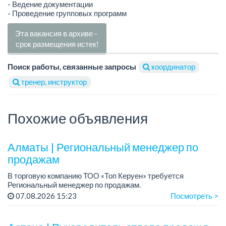
- Ведение документации
- Проведение групповых программ
Эта вакансия в архиве -
срок размещения истек!
Поиск работы, связанные запросы
координатор
тренер, инструктор
Похожие объявления
Алматы | Региональный менеджер по
продажам
В торговую компанию ТОО «Топ Керуен» требуется
Региональный менеджер по продажам.
График работы: 5/2, сменный, с 09.00 до 18.00.
07.08.2026 15:23
Посмотреть >
Зарплата обсуждается индивидуально.
Требовани...