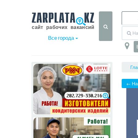
Все города
Гла
← На