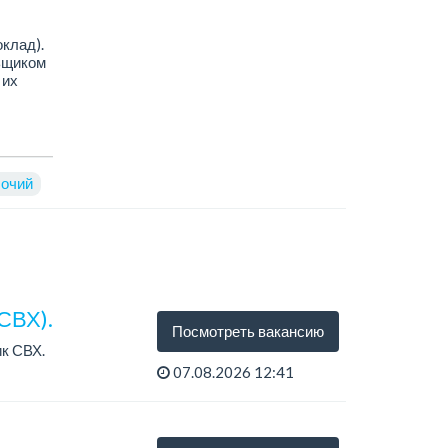
клад).
льщиком
 их
очий
СВХ).
Посмотреть вакансию
к СВХ.
07.08.2026 12:41