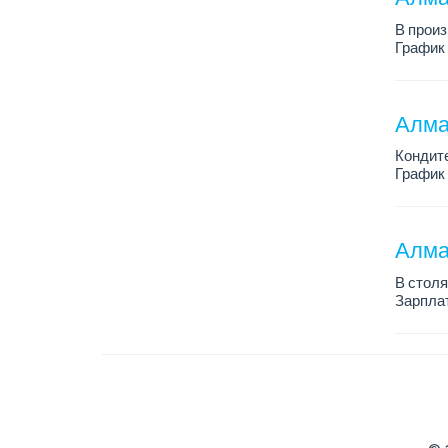
В произ
График 
Зарплат
Более п
Алма
Кондит
График 
Зарплат
Условия
Алма
В столя
Зарплат
График 
Требова