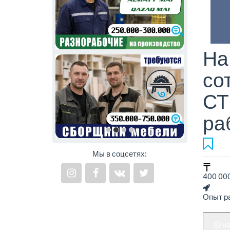
На
со
СТ
ра
Мы в соцсетях:
400 000
Опыт ра
н