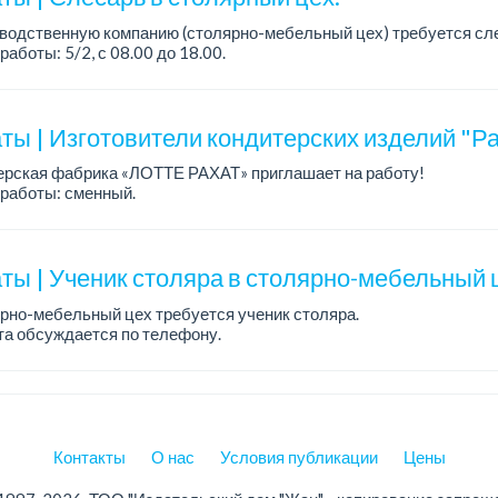
водственную компанию (столярно-мебельный цех) требуется сл
работы: 5/2, с 08.00 до 18.00.
а: 300 000 тенге в месяц.
одробная информация обсуждается ...
ты | Изготовители кондитерских изделий "Ра
ерская фабрика «ЛОТТЕ РАХАТ» приглашает на работу!
работы: сменный.
а: от 202 729 до 330 216 тенге.
: стабильная зарплата (указана с вычетом налогов), пред...
ты | Ученик столяра в столярно-мебельный 
рно-мебельный цех требуется ученик столяра.
а обсуждается по телефону.
работы: 5/2, с 08.00 до 18.00.
ния: опыт работы не требуется; желание обучаться пр...
Контакты
О нас
Условия публикации
Цены