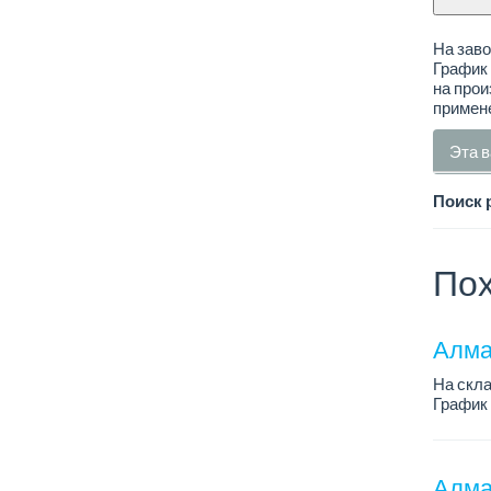
На заво
График 
на прои
примен
Эта в
Поиск 
Пох
Алма
На скл
График 
Зарплат
Требова
Алма