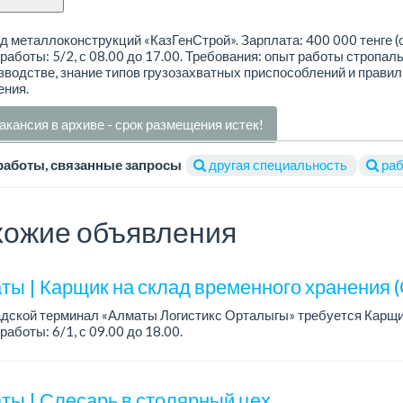
д металлоконструкций «КазГенСтрой». Зарплата: 400 000 тенге (о
работы: 5/2, с 08.00 до 17.00. Требования: опыт работы стропа
зводстве, знание типов грузозахватных приспособлений и правил
ения.
акансия в архиве - срок размещения истек!
работы, связанные запросы
другая специальность
раб
ожие объявления
ты | Карщик на склад временного хранения (
адской терминал «Алматы Логистикс Орталыгы» требуется Карщи
работы: 6/1, с 09.00 до 18.00.
а: 300 000 тенге на руки.
ния: опыт работы от 1 го...
ты | Слесарь в столярный цех.