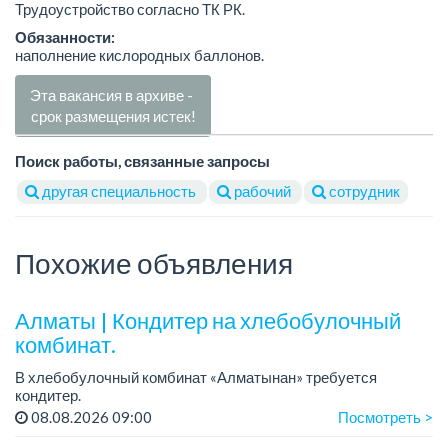
Трудоустройство согласно ТК РК.
Обязанности:
наполнение кислородных баллонов.
Эта вакансия в архиве -
срок размещения истек!
Поиск работы, связанные запросы
другая специальность
рабочий
сотрудник
Похожие объявления
Алматы | Кондитер на хлебобулочный
комбинат.
В хлебобулочный комбинат «Алматынан» требуется
кондитер.
Зарплата: 200 000 тенге на руки.
08.08.2026 09:00
Посмотреть >
График работы: 4/3, с 09.00 до 18.00. Дополнительный