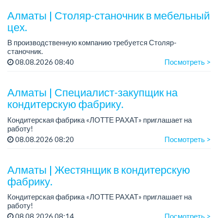
выходной день – среда.
Требования: сред...
Алматы | Столяр-станочник в мебельный
цех.
В производственную компанию требуется Столяр-
станочник.
График работы: 5/2, с 08.00 до 18.00.
08.08.2026 08:40
Посмотреть >
Зарплата: от 350 000 до 750 000 тенге в месяц.
Требования: опыт работы в производ...
Алматы | Специалист-закупщик на
кондитерскую фабрику.
Кондитерская фабрика «ЛОТТЕ РАХАТ» приглашает на
работу!
Зарплата: до 275 000 тенге.
08.08.2026 08:20
Посмотреть >
График работы: 5/2, с 08.00 до 17.00.
Условия: стабильная зарплата (указана с вычетом налогов),
п...
Алматы | Жестянщик в кондитерскую
фабрику.
Кондитерская фабрика «ЛОТТЕ РАХАТ» приглашает на
работу!
График работы: сменный.
08.08.2026 08:14
Посмотреть >