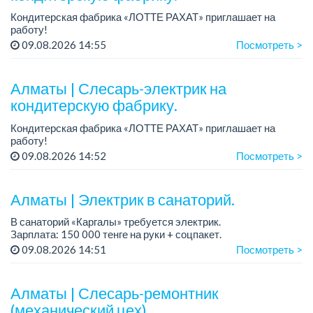
Кондитерская фабрика «ЛОТТЕ РАХАТ» приглашает на
работу!
Зарплата: от 287 000 до 405 000 тенге.
09.08.2026 14:55
Посмотреть >
График работы: 5/2, с 8.00 до 17.00.
Условия: стабильная зарплата (указана с вычетом н...
Алматы | Слесарь-электрик на
кондитерскую фабрику.
Кондитерская фабрика «ЛОТТЕ РАХАТ» приглашает на
работу!
График работы: сменный.
09.08.2026 14:52
Посмотреть >
Зарплата: от 359 062 тенге.
Условия: стабильная зарплата (указана с вычетом налогов),
предоставляется...
Алматы | Электрик в санаторий.
В санаторий «Каргалы» требуется электрик.
Зарплата: 150 000 тенге на руки + соцпакет.
График работы: 6/1, c 09.00 до 17.00; в субботу с 09.00 до
09.08.2026 14:51
Посмотреть >
12.00.
Все подробности обсужда...
Алматы | Слесарь-ремонтник
(механический цех).