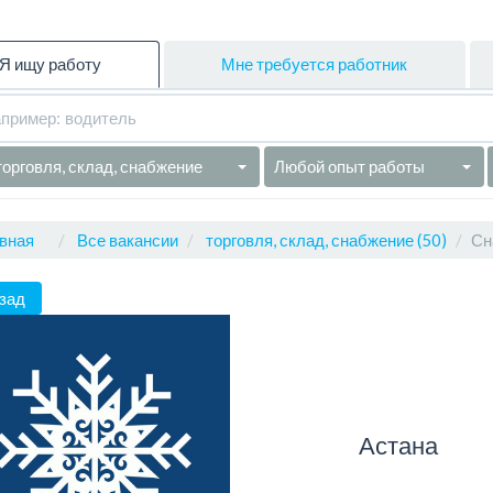
Я ищу работу
Мне требуется работник
торговля, склад, снабжение
Любой опыт работы
вная
Все вакансии
торговля, склад, снабжение (50)
Сн
зад
Астана