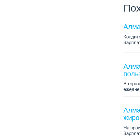
Пох
Алма
Кондит
Зарплат
График 
Условия
Алма
поль
В торго
ежеднев
Зарплат
График 
Алма
жиро
На про
Зарплат
График 