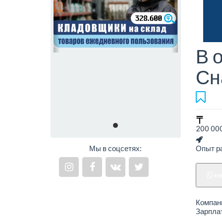
В 
Сн
200 000
Мы в соцсетях:
Опыт ра
н
Компани
Зарплат