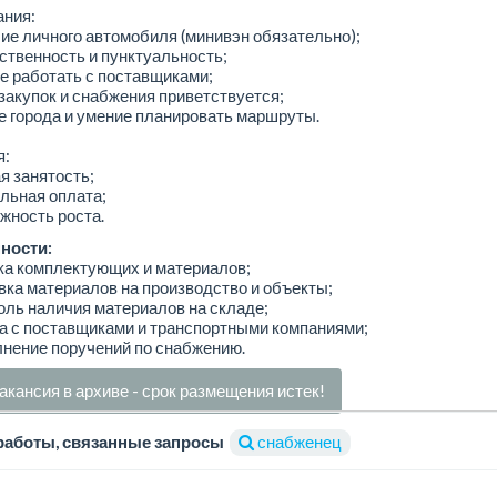
ания:
ие личного автомобиля (минивэн обязательно);
ственность и пунктуальность;
е работать с поставщиками;
закупок и снабжения приветствуется;
е города и умение планировать маршруты.
я:
я занятость;
льная оплата;
жность роста.
ности:
ка комплектующих и материалов;
вка материалов на производство и объекты;
оль наличия материалов на складе;
а с поставщиками и транспортными компаниями;
нение поручений по снабжению.
акансия в архиве - срок размещения истек!
работы, связанные запросы
снабженец