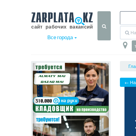
Все города
Гла
‹
›
← На