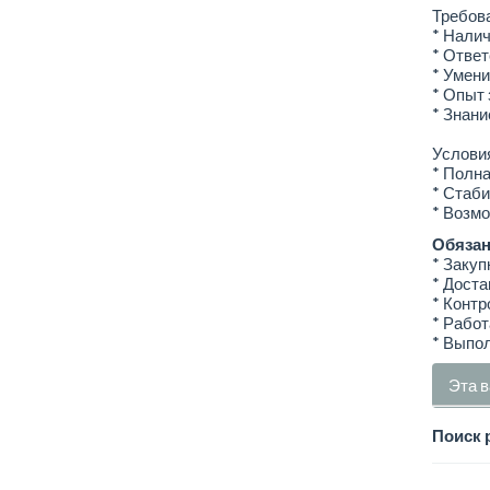
Требов
* Налич
* Ответ
* Умени
* Опыт 
* Знани
Услови
* Полна
* Стаби
* Возмо
Обязан
* Закуп
* Доста
* Контр
* Работ
* Выпол
Эта в
Поиск 