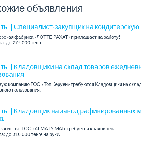
ожие объявления
ты | Специалист-закупщик на кондитерскую
ерская фабрика «ЛОТТЕ РАХАТ» приглашает на работу!
а: до 275 000 тенге.
работы: 5/2, с 08.00 до 17.00.
: стабильная зарплата (указана с вычетом налогов), п...
ты | Кладовщики на склад товаров ежеднев
зования.
вую компанию ТОО «Топ Керуен» требуются Кладовщики на склад
ного пользования.
а: 248 600 тенге + премия 80 000 тенге.
работы: 2/2, сменный, с 08.00 до ...
ты | Кладовщик на завод рафинированных м
в.
изводство TOO «ALMATY MAI» требуется кладовщик.
а: до 310 000 тенге на руки.
работы: 5/2, с 08.00 до 17.00.