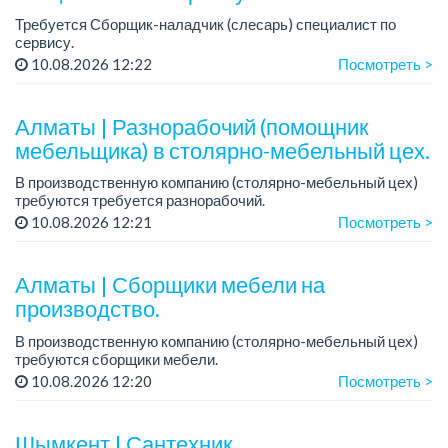
Требуется Сборщик-наладчик (слесарь) специалист по
сервису.
График работы: с 08.30 до 17.30.
10.08.2026 12:22
Посмотреть >
Зарплата: от 200 000 тенге.
Условия: работа на складе с редкими выездами, стабильная
зарп...
Алматы | Разнорабочий (помощник
мебельщика) в столярно-мебельный цех.
В производственную компанию (столярно-мебельный цех)
требуются требуется разнорабочий.
График работы: 5/2.
10.08.2026 12:21
Посмотреть >
Зарплата: 250 000 тенге в месяц.
...
Алматы | Сборщики мебели на
производство.
В производственную компанию (столярно-мебельный цех)
требуются сборщики мебели.
График работы: 5/2, с 08.00 до 18.00.
10.08.2026 12:20
Посмотреть >
Зарплата: от 350 000 до 750 000 тенге в месяц.
Требования: опыт ...
Шымкент | Сантехник