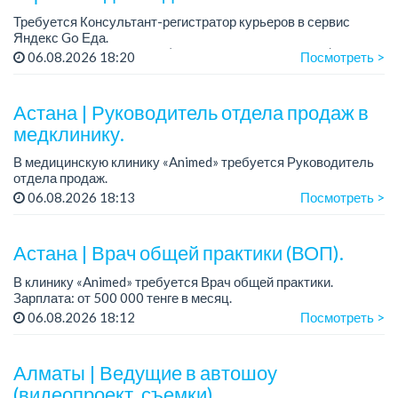
Требуется Консультант-регистратор курьеров в сервис
Яндекс Go Еда.
Условия: работа в офисе (Абылай хана - Макатаева).
06.08.2026 18:20
Посмотреть >
График работы: 5/2, пятидневка, с 9 до 18 час.
Требован...
Астана | Руководитель отдела продаж в
медклинику.
В медицинскую клинику «Animed» требуется Руководитель
отдела продаж.
Зарплата: от 1 200 000 тенге в месяц.
06.08.2026 18:13
Посмотреть >
График работы: 5/2, с 10.00 до 19.00.
Требования: опыт работы руководителем...
Астана | Врач общей практики (ВОП).
В клинику «Animed» требуется Врач общей практики.
Зарплата: от 500 000 тенге в месяц.
График работы: 6/1.
06.08.2026 18:12
Посмотреть >
Условия: стабильная работа в современной медицинской
клинике, дружный колле...
Алматы | Ведущие в автошоу
(видеопроект, съемки)